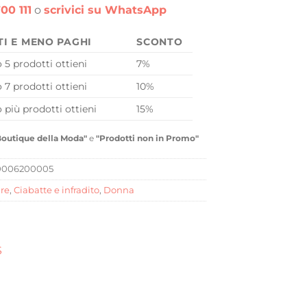
00 111
o
scrivici su WhatsApp
TI E MENO PAGHI
SCONTO
o 5 prodotti ottieni
7%
o 7 prodotti ottieni
10%
o più prodotti ottieni
15%
Boutique della Moda"
e
"Prodotti non in Promo"
0006200005
re
,
Ciabatte e infradito
,
Donna
S