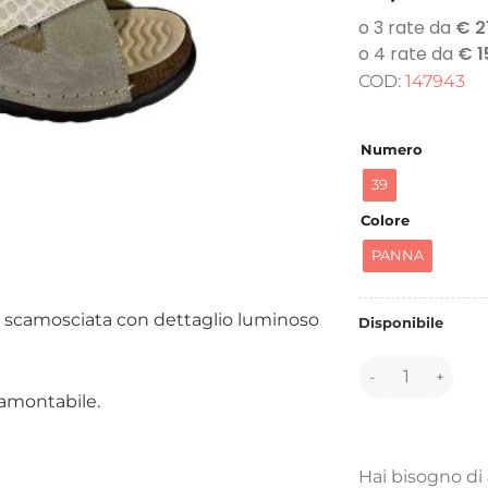
COD:
147943
Numero
39
Colore
PANNA
le scamosciata con dettaglio luminoso
Disponibile
147943 quantità
tramontabile.
Hai bisogno di