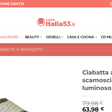
ZIONE GRATIS
CALZATURE
BEAUTY
GIOIELLI
CASA E CUCINA
CD MU
IABATTE E INFRADITO
Ciabatta 
scamosci
luminoso 
79,98
€
63,98
€