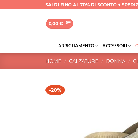
Salta
SALDI FINO AL 70% DI SCONTO + SPEDI
ai
contenuti
0,00
€
ABBIGLIAMENTO
ACCESSORI
HOME
/
CALZATURE
/
DONNA
/
C
-20%