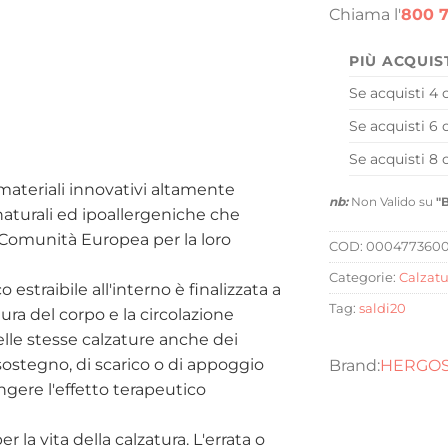
Chiama l'
800 7
PIÙ ACQUIS
Se acquisti 4 
Se acquisti 6 
Se acquisti 8 
materiali innovativi altamente
nb:
Non Valido su
"
 naturali ed ipoallergeniche che
a Comunità Europea per la loro
COD:
000477360
Categorie:
Calzatu
straibile all'interno è finalizzata a
Tag:
saldi20
ura del corpo e la circolazione
 nelle stesse calzature anche dei
i sostegno, di scarico o di appoggio
HERGO
ngere l'effetto terapeutico
 la vita della calzatura. L'errata o