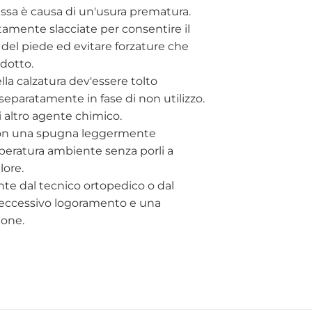
ssa è causa di un'usura prematura.
mente slacciate per consentire il
 del piede ed evitare forzature che
dotto.
ella calzatura dev'essere tolto
eparatamente in fase di non utilizzo.
i altro agente chimico.
i con una spugna leggermente
mperatura ambiente senza porli a
lore.
nte dal tecnico ortopedico o dal
 l'eccessivo logoramento e una
ione.