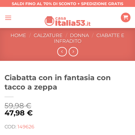
Salta
SALDI FINO AL 70% DI SCONTO + SPEDIZIONE GRATIS
ai
contenuti
HOME
/
CALZATURE
/
DONNA
/
CIABATTE E
INFRADITO
Ciabatta con in fantasia con
tacco a zeppa
59,98
€
47,98
€
COD:
149626