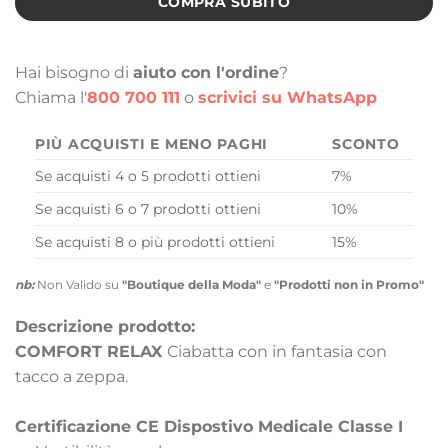
COMPRA SUBITO
Hai bisogno di
aiuto con l'ordine
?
Chiama l'
800 700 111
o
scrivici su WhatsApp
PIÙ ACQUISTI E MENO PAGHI
SCONTO
Se acquisti 4 o 5 prodotti ottieni
7%
Se acquisti 6 o 7 prodotti ottieni
10%
Se acquisti 8 o più prodotti ottieni
15%
nb:
Non Valido su
"Boutique della Moda"
e
"Prodotti non in Promo"
Descrizione prodotto:
COMFORT RELAX
Ciabatta con in fantasia con
tacco a zeppa.
Certificazione CE Dispostivo Medicale Classe I