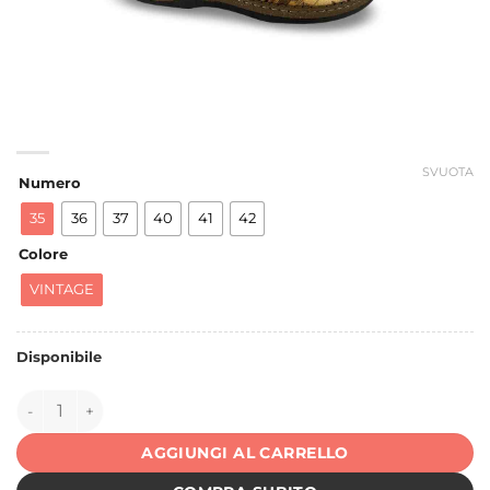
SVUOTA
Numero
35
36
37
40
41
42
Colore
VINTAGE
Disponibile
149626 quantità
AGGIUNGI AL CARRELLO