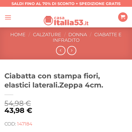
Salta
SALDI FINO AL 70% DI SCONTO + SPEDIZIONE GRATIS
ai
contenuti
HOME
/
CALZATURE
/
DONNA
/
CIABATTE E
INFRADITO
Ciabatta con stampa fiori,
elastici laterali.Zeppa 4cm.
54,98
€
43,98
€
COD:
147184