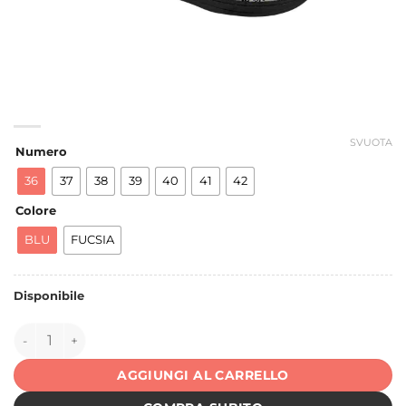
SVUOTA
Numero
36
37
38
39
40
41
42
Colore
BLU
FUCSIA
Disponibile
147184 quantità
AGGIUNGI AL CARRELLO