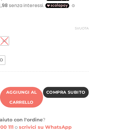
SVUOTA
42
O
AGGIUNGI AL
COMPRA SUBITO
CARRELLO
aiuto con l'ordine
?
00 111
o
scrivici su WhatsApp