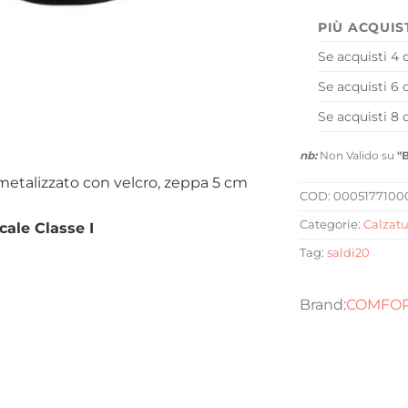
PIÙ ACQUIS
Se acquisti 4 
Se acquisti 6 
Se acquisti 8 
nb:
Non Valido su
"
 metalizzato con velcro, zeppa 5 cm
COD:
0005177100
Categorie:
Calzatu
cale Classe I
Tag:
saldi20
COMFOR