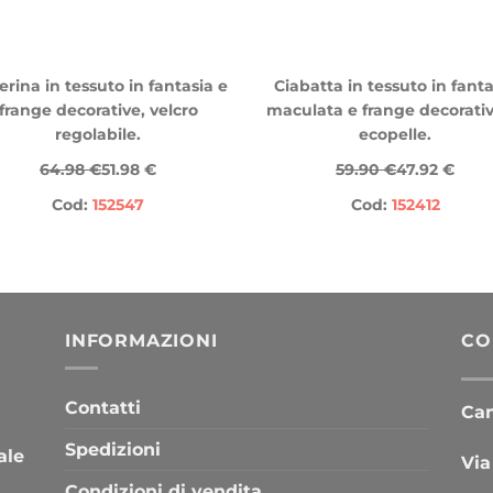
erina in tessuto in fantasia e
Ciabatta in tessuto in fanta
frange decorative, velcro
maculata e frange decorativ
regolabile.
ecopelle.
64.98 €
51.98 €
59.90 €
47.92 €
Cod:
152547
Cod:
152412
INFORMAZIONI
CO
Contatti
Cana
Spedizioni
ale
Via
Condizioni di vendita