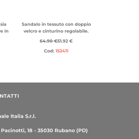
sia
Sandalo in tessuto con doppio
e in
velcro e cinturino regolabile.
64.90 €
51.92 €
Cod:
152411
NTATTI
le Italia S.r.l.
 Pacinotti, 18 - 35030 Rubano (PD)