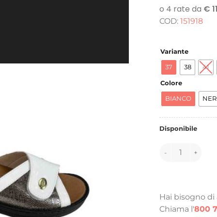
COD:
151918
Variante
37
38
41
Colore
BIANCO
NER
Disponibile
151918 quantità
Hai bisogno di
Chiama l'
800 7