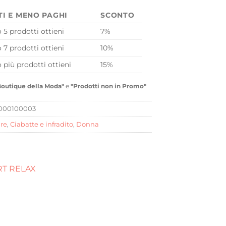
TI E MENO PAGHI
SCONTO
o 5 prodotti ottieni
7%
o 7 prodotti ottieni
10%
o più prodotti ottieni
15%
Boutique della Moda"
e
"Prodotti non in Promo"
000100003
re
,
Ciabatte e infradito
,
Donna
T RELAX