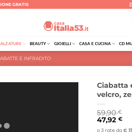
ZIONE GRATIS
CALZATURE
BEAUTY
GIOIELLI
CASA E CUCINA
CD MU
IABATTE E INFRADITO
Ciabatta 
velcro, z
59,90
€
47,92
€