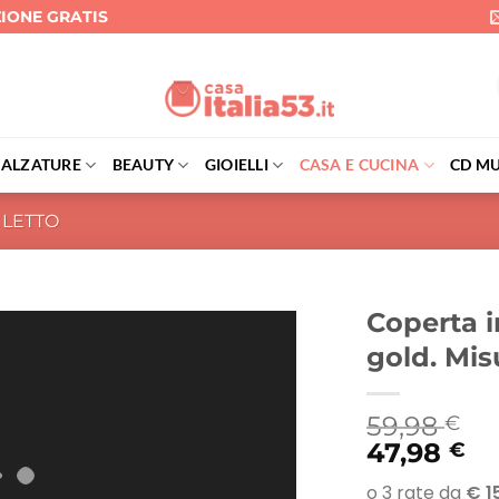
ZIONE GRATIS
CALZATURE
BEAUTY
GIOIELLI
CASA E CUCINA
CD MU
 LETTO
Coperta i
gold. Mis
59,98
€
47,98
€