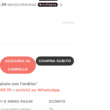
SVUOTA
AGGIUNGI AL
COMPRA SUBITO
CARRELLO
aiuto con l'ordine
?
00 111
o
scrivici su WhatsApp
TI E MENO PAGHI
SCONTO
o 5 prodotti ottieni
7%