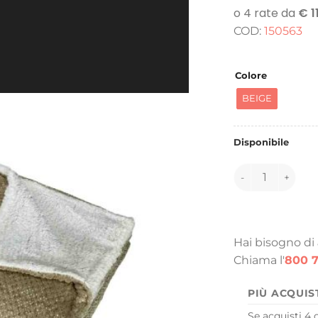
COD:
150563
Colore
BEIGE
Disponibile
150563 quantità
Hai bisogno di
Chiama l'
800 7
PIÙ ACQUIS
Se acquisti 4 