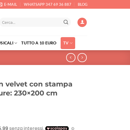
E-MAIL
WHATSAPP 347 69 36 887
BLOG
Cerca:
SICALI
TUTTO A 10 EURO
TV
n velvet con stampa
ure: 230×200 cm