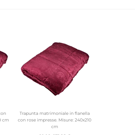
con
Trapunta matrimoniale in flanella
10 cm
con rose impresse. Misure: 240x210
cm