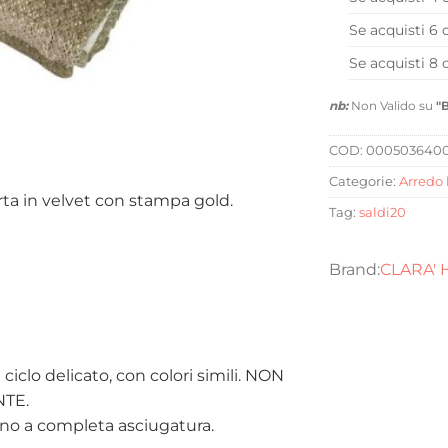
Se acquisti 6 
Se acquisti 8 
nb:
Non Valido su
"
COD:
000503640
Categorie:
Arredo 
ta in velvet con stampa gold.
Tag:
saldi20
CLARA'
 ciclo delicato, con colori simili. NON
TE.
ino a completa asciugatura.