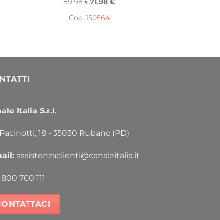
89.98 €
71.98 €
Cod:
150564
NTATTI
le Italia S.r.l.
 Pacinotti, 18 - 35030 Rubano (PD)
ail:
assistenzaclienti@canaleitalia.it
800 700 111
CONTATTACI