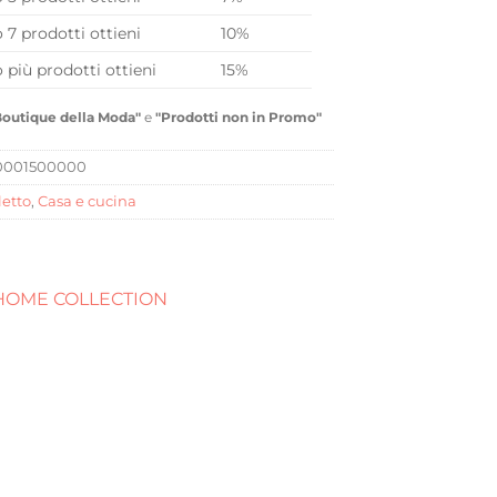
o 7 prodotti ottieni
10%
o più prodotti ottieni
15%
Boutique della Moda"
e
"Prodotti non in Promo"
0001500000
letto
,
Casa e cucina
 HOME COLLECTION