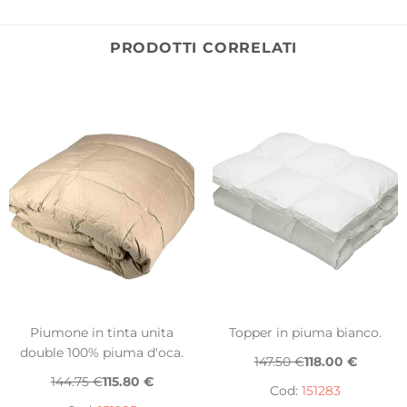
PRODOTTI CORRELATI
Piumone in tinta unita
Topper in piuma bianco.
double 100% piuma d'oca.
147.50 €
118.00 €
144.75 €
115.80 €
Cod:
151283