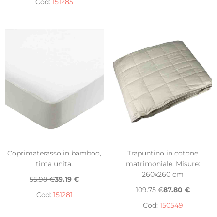
Cod:
151285
Coprimaterasso in bamboo,
Trapuntino in cotone
tinta unita.
matrimoniale. Misure:
260x260 cm
55.98 €
39.19 €
109.75 €
87.80 €
Cod:
151281
Cod:
150549