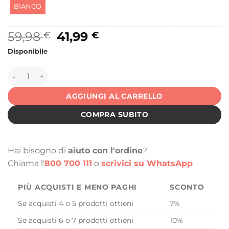
BIANCO
Il
Il
59,98
41,99
€
€
prezzo
prezzo
Disponibile
originale
attuale
era:
è:
151281 quantità
113,96 €.
59,98 €.
AGGIUNGI AL CARRELLO
COMPRA SUBITO
Hai bisogno di
aiuto con l'ordine
?
Chiama l'
800 700 111
o
scrivici su WhatsApp
PIÙ ACQUISTI E MENO PAGHI
SCONTO
Se acquisti 4 o 5 prodotti ottieni
7%
Se acquisti 6 o 7 prodotti ottieni
10%