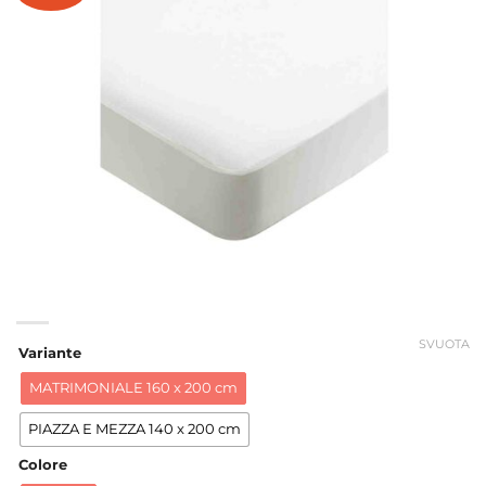
a
59,98 €
SVUOTA
Variante
MATRIMONIALE 160 x 200 cm
PIAZZA E MEZZA 140 x 200 cm
Colore