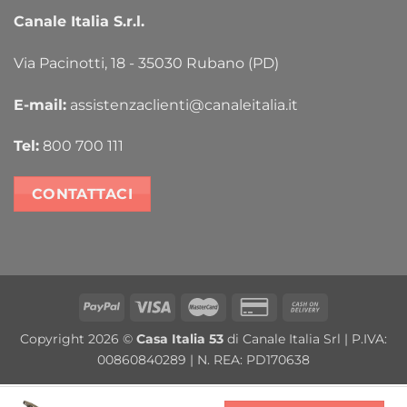
Canale Italia S.r.l.
Via Pacinotti, 18 - 35030 Rubano (PD)
E-mail:
assistenzaclienti@canaleitalia.it
Tel:
800 700 111
CONTATTACI
PayPal
Visa
MasterCard
Credit
Cash
Card
On
Copyright 2026 ©
Casa Italia 53
di Canale Italia Srl | P.IVA:
2
Delivery
00860840289 | N. REA: PD170638