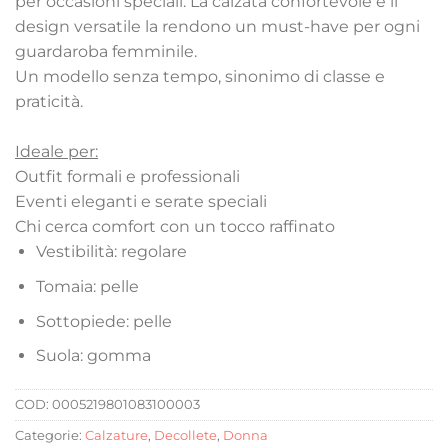
per occasioni speciali. La calzata confortevole e il
design versatile la rendono un must-have per ogni
guardaroba femminile.
Un modello senza tempo, sinonimo di classe e
praticità.
Ideale per:
Outfit formali e professionali
Eventi eleganti e serate speciali
Chi cerca comfort con un tocco raffinato
Vestibilità: regolare
Tomaia: pelle
Sottopiede: pelle
Suola: gomma
COD:
0005219801083100003
Categorie:
Calzature
,
Decollete
,
Donna