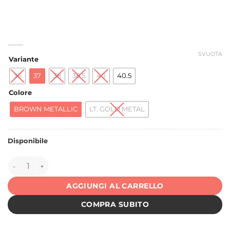
SVUOTA
Variante
36
37
38
38.5
40
40.5
Colore
BROWN METALLIC
LT. GOLD METAL
Disponibile
152345 quantità
AGGIUNGI AL CARRELLO
COMPRA SUBITO