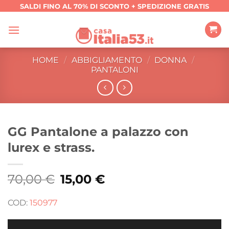
Salta
SALDI FINO AL 70% DI SCONTO + SPEDIZIONE GRATIS
ai
contenuti
HOME
/
ABBIGLIAMENTO
/
DONNA
/
PANTALONI
GG Pantalone a palazzo con
lurex e strass.
70,00
€
Il
15,00
€
Il
prezzo
prezzo
originale
attuale
era:
è:
COD:
150977
70,00 €.
15,00 €.