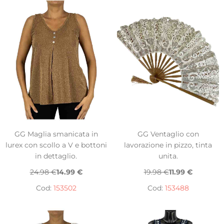
GG Maglia smanicata in
GG Ventaglio con
lurex con scollo a V e bottoni
lavorazione in pizzo, tinta
in dettaglio.
unita.
24.98 €
14.99 €
19.98 €
11.99 €
Cod:
153502
Cod:
153488