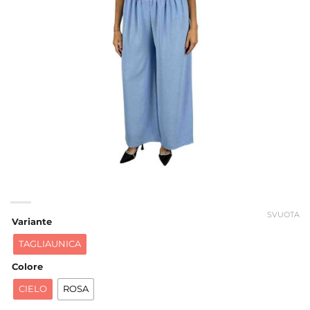
SVUOTA
Variante
TAGLIAUNICA
Colore
CIELO
ROSA