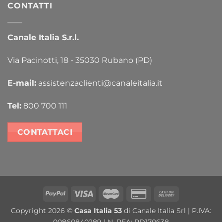
CONTATTI
Canale Italia S.r.l.
Via Pacinotti, 18 - 35030 Rubano (PD)
E-mail:
assistenzaclienti@canaleitalia.it
Tel:
800 700 111
CONTATTACI
PayPal
Visa
MasterCard
Credit
Cash
Card
On
Copyright 2026 ©
Casa Italia 53
di Canale Italia Srl | P.IVA:
2
Delivery