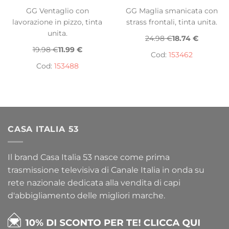
GG Ventaglio con
GG Maglia smanicata con
lavorazione in pizzo, tinta
strass frontali, tinta unita.
unita.
24.98 €
18.74 €
19.98 €
11.99 €
Cod:
153462
Cod:
153488
CASA ITALIA 53
Il brand Casa Italia 53 nasce come prima
trasmissione televisiva di Canale Italia in onda su
rete nazionale dedicata alla vendita di capi
d'abbigliamento delle migliori marche.