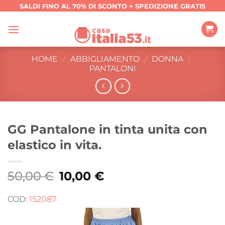
Salta
SALDI FINO AL 70% DI SCONTO + SPEDIZIONE GRATIS
ai
contenuti
HOME
/
ABBIGLIAMENTO
/
DONNA
/
PANTALONI
GG Pantalone in tinta unita con
elastico in vita.
50,00
€
Il
10,00
€
Il
prezzo
prezzo
originale
attuale
era:
è:
COD:
152087
50,00 €.
10,00 €.