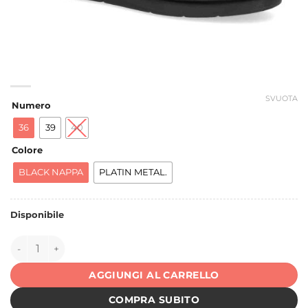
SVUOTA
Numero
36
39
40
Colore
BLACK NAPPA
PLATIN METAL.
Disponibile
146905 quantità
AGGIUNGI AL CARRELLO
COMPRA SUBITO