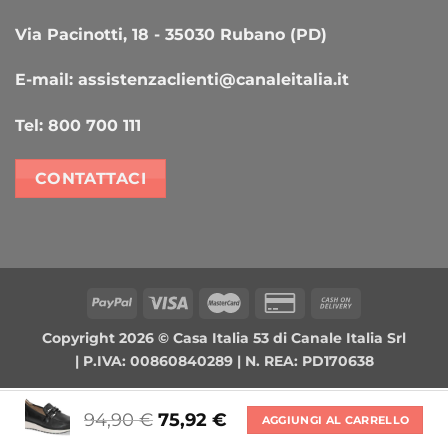
Via Pacinotti, 18 - 35030 Rubano (PD)
E-mail:
assistenzaclienti@canaleitalia.it
Tel:
800 700 111
CONTATTACI
PayPal
Visa
MasterCard
Credit
Cash
Card
On
Copyright 2026 ©
Casa Italia 53
di Canale Italia Srl
2
Delivery
| P.IVA: 00860840289 | N. REA: PD170638
94,90
€
75,92
€
AGGIUNGI AL CARRELLO