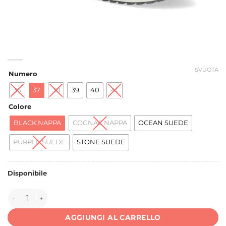
SVUOTA
Numero
36
37
38
39
40
41
Colore
BLACK NAPPA
COGNAC NAPPA
OCEAN SUEDE
PURPLE SUEDE
STONE SUEDE
Disponibile
144938 quantità
AGGIUNGI AL CARRELLO