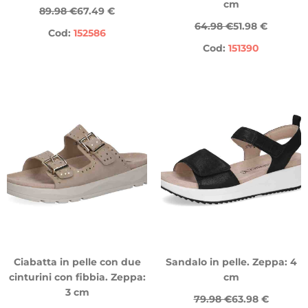
cm
89.98 €
67.49 €
64.98 €
51.98 €
Cod:
152586
Cod:
151390
Ciabatta in pelle con due
Sandalo in pelle. Zeppa: 4
cinturini con fibbia. Zeppa:
cm
3 cm
79.98 €
63.98 €