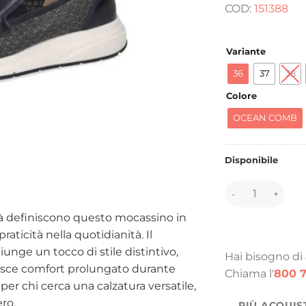
COD:
151388
Variante
36
37
38
Colore
OCEAN COMB
Disponibile
151388 quantità
ità definiscono questo mocassino in
aticità nella quotidianità. Il
unge un tocco di stile distintivo,
Hai bisogno di
isce comfort prolungato durante
Chiama l'
800 7
per chi cerca una calzatura versatile,
ero.
PIÙ ACQUIS