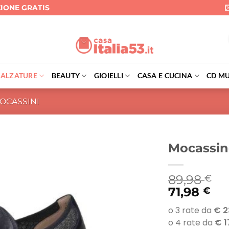
ZIONE GRATIS
CALZATURE
BEAUTY
GIOIELLI
CASA E CUCINA
CD MU
OCASSINI
Mocassino
89,98
€
71,98
€