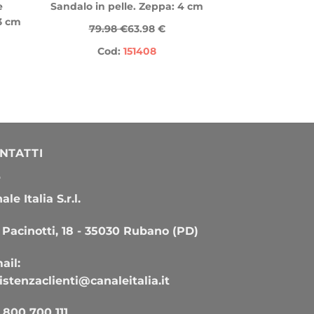
e
Sandalo in pelle. Zeppa: 4 cm
 3 cm
79.98 €
63.98 €
Cod:
151408
NTATTI
le Italia S.r.l.
 Pacinotti, 18 - 35030 Rubano (PD)
ail:
istenzaclienti@canaleitalia.it
800 700 111