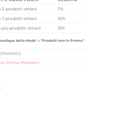
o 5 prodotti ottieni
7%
o 7 prodotti ottieni
10%
o più prodotti ottieni
15%
Boutique della Moda"
e
"Prodotti non in Promo"
037400002
re
,
Donna
,
Mocassini
E