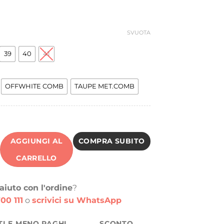
SVUOTA
39
40
41
OFFWHITE COMB
TAUPE MET.COMB
AGGIUNGI AL
COMPRA SUBITO
CARRELLO
aiuto con l'ordine
?
00 111
o
scrivici su WhatsApp
TI E MENO PAGHI
SCONTO