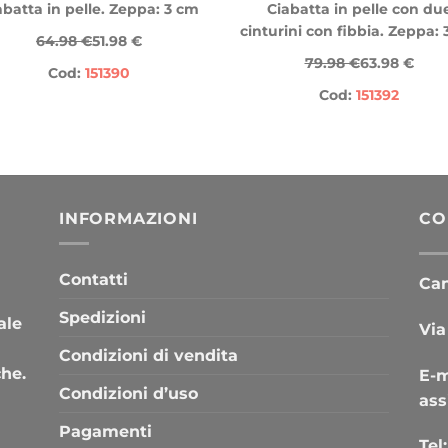
abatta in pelle. Zeppa: 3 cm
Ciabatta in pelle con du
cinturini con fibbia. Zeppa:
64.98 €
51.98 €
79.98 €
63.98 €
Cod:
151390
Cod:
151392
INFORMAZIONI
CO
Contatti
Cana
Spedizioni
ale
Via
Condizioni di vendita
che.
E-m
Condizioni d’uso
ass
Pagamenti
Tel: