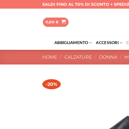
Salta
SALDI FINO AL 70% DI SCONTO + SPEDI
ai
contenuti
0,00
€
ABBIGLIAMENTO
ACCESSORI
HOME
/
CALZATURE
/
DONNA
/
M
-20%