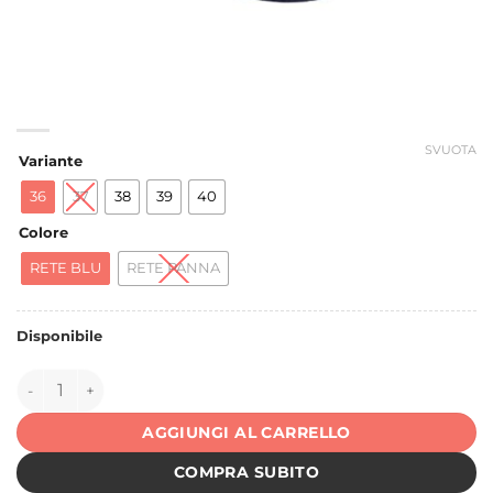
SVUOTA
Variante
36
37
38
39
40
Colore
RETE BLU
RETE PANNA
Disponibile
151926 quantità
AGGIUNGI AL CARRELLO
COMPRA SUBITO