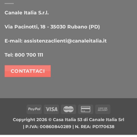
Canale Italia S.r.l.
Via Pacinotti, 18 - 35030 Rubano (PD)
E-mail:
assistenzaclienti@canaleitalia.it
Tel:
800 700 111
CONTATTACI
PayPal
Visa
MasterCard
Credit
Cash
Card
On
Copyright 2026 ©
Casa Italia 53
di Canale Italia Srl
2
Delivery
| P.IVA: 00860840289 | N. REA: PD170638