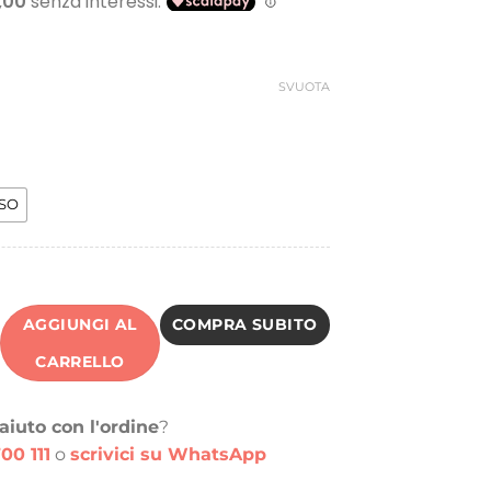
riginale
attuale
ra:
è:
0,00 €.
15,00 €.
SVUOTA
SO
AGGIUNGI AL
COMPRA SUBITO
CARRELLO
aiuto con l'ordine
?
00 111
o
scrivici su WhatsApp