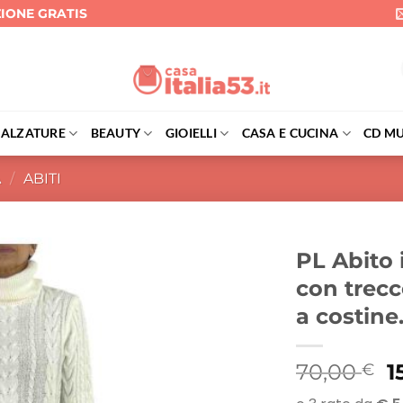
ZIONE GRATIS
CALZATURE
BEAUTY
GIOIELLI
CASA E CUCINA
CD MU
A
/
ABITI
PL Abito 
con trecce
a costine
Il
70,00
1
€
p