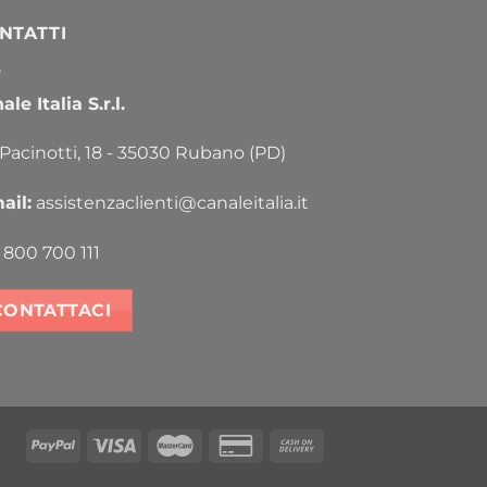
NTATTI
le Italia S.r.l.
 Pacinotti, 18 - 35030 Rubano (PD)
ail:
assistenzaclienti@canaleitalia.it
800 700 111
CONTATTACI
PayPal
Visa
MasterCard
Credit
Cash
Card
On