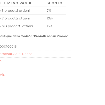
TI E MENO PAGHI
SCONTO
o 5 prodotti ottieni
7%
o 7 prodotti ottieni
10%
o più prodotti ottieni
15%
Boutique della Moda"
e
"Prodotti non in Promo"
000100016
iamento
,
Abiti
,
Donna
o
OVE