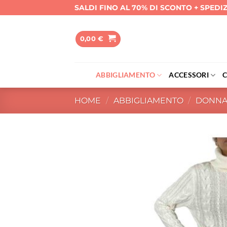
Salta
SALDI FINO AL 70% DI SCONTO + SPEDI
ai
contenuti
0,00
€
ABBIGLIAMENTO
ACCESSORI
HOME
/
ABBIGLIAMENTO
/
DONN