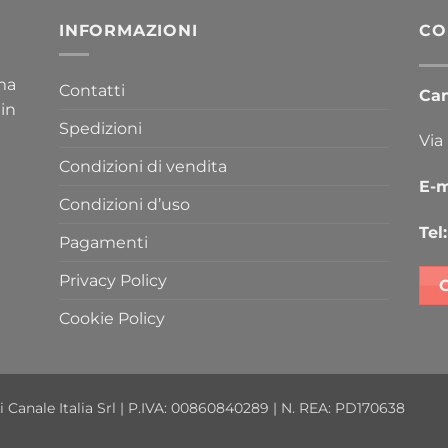
INFORMAZIONI
CO
ima
Contatti
Cana
 in
Spedizioni
Via
Condizioni di vendita
E-m
Condizioni d’uso
Tel:
Pagamenti
Privacy Policy
Cookie Policy
i Canale Italia Srl | P.IVA: 00860840289 | N. REA: PD170638