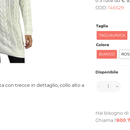
o
COD:
146529
e
7
Taglia
TAGLIAUNICA
Colore
BIANCO
ROS
Disponibile
146529 quantità
 con trecce in dettaglio, collo alto a
Hai bisogno di
Chiama l'
800 7