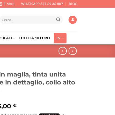
E-MAIL
WHATSAPP 347 69 36 887
BLOG
Cerca:
SICALI
TUTTO A 10 EURO
TV
in maglia, tinta unita
 in dettaglio, collo alto
.
Il
5,00
€
rezzo
prezzo