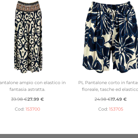
antalone ampio con elastico in
PL Pantalone corto in fanta
fantasia astratta.
floreale, tasche ed elastico
39.98 €
27.99 €
24.98 €
17.49 €
Cod:
153700
Cod:
153705