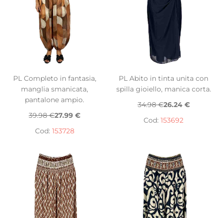
PL Completo in fantasia,
PL Abito in tinta unita con
manglia smanicata,
spilla gioiello, manica corta.
pantalone ampio.
34.98 €
26.24 €
39.98 €
27.99 €
Cod:
153692
Cod:
153728