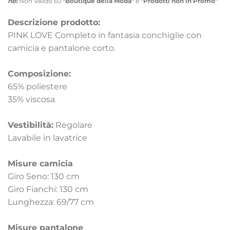
nb:
Non Valido su
"Boutique della Moda"
e
"Prodotti non in Promo"
Descrizione prodotto:
PINK LOVE Completo in fantasia conchiglie con
camicia e pantalone corto.
Composizione:
65% poliestere
35% viscosa
Vestibilità:
Regolare
Lavabile in lavatrice
Misure camicia
Giro Seno: 130 cm
Giro Fianchi: 130 cm
Lunghezza: 69/77 cm
Misure pantalone