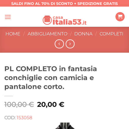
Salta
SALDI FINO AL 70% DI SCONTO + SPEDIZIONE GRATIS
ai
contenuti
HOME
/
ABBIGLIAMENTO
/
DONNA
/
COMPLETI
PL COMPLETO in fantasia
conchiglie con camicia e
pantalone corto.
100,00
€
Il
20,00
€
Il
prezzo
prezzo
originale
attuale
era:
è:
COD:
153058
100,00 €.
20,00 €.