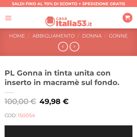
Salta
SALDI FINO AL 70% DI SCONTO + SPEDIZIONE GRATIS
ai
contenuti
HOME
/
ABBIGLIAMENTO
/
DONNA
/
GONNE
PL Gonna in tinta unita con
inserto in macramè sul fondo.
100,00
€
Il
49,98
€
Il
prezzo
prezzo
originale
attuale
era:
è:
COD:
150054
100,00 €.
49,98 €.