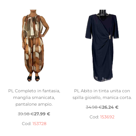
PL Completo in fantasia,
PL Abito in tinta unita con
manglia smanicata,
spilla gioiello, manica corta.
pantalone ampio.
34.98 €
26.24 €
39.98 €
27.99 €
Cod:
153692
Cod:
153728