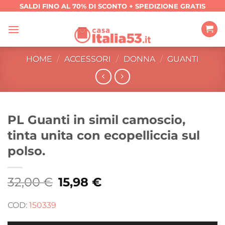
Salta
SALDI FINO AL 70% DI SCONTO + SPEDIZIONE GRATIS
ai
contenuti
HOME
/
ACCESSORI
/
DONNA
/
GUANTI
PL Guanti in simil camoscio,
tinta unita con ecopelliccia sul
polso.
32,00
€
Il
15,98
€
Il
prezzo
prezzo
originale
attuale
era:
è:
COD:
150339
32,00 €.
15,98 €.