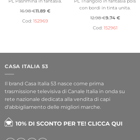
PL Pashmina in fantasia.
PL Triangolo in fantasia pois
con bordi in tinta unita.
16.98 €
11.89 €
12.98 €
9.74 €
Cod:
152969
Cod:
152961
CASA ITALIA 53
Il brand Casa Italia 53 nasce come prima
trasmissione televisiva di Canale Italia in onda su
rete nazionale dedicata alla vendita di capi
d'abbigliamento delle migliori marche.