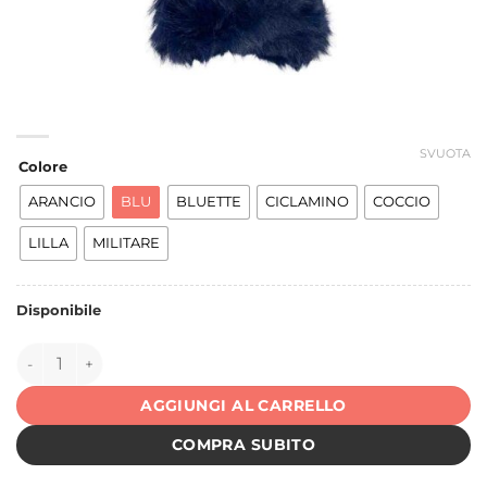
SVUOTA
Colore
ARANCIO
BLU
BLUETTE
CICLAMINO
COCCIO
LILLA
MILITARE
Disponibile
150339 quantità
AGGIUNGI AL CARRELLO
COMPRA SUBITO