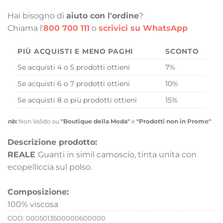
Hai bisogno di
aiuto con l'ordine
?
Chiama l'
800 700 111
o
scrivici su WhatsApp
PIÙ ACQUISTI E MENO PAGHI
SCONTO
Se acquisti 4 o 5 prodotti ottieni
7%
Se acquisti 6 o 7 prodotti ottieni
10%
Se acquisti 8 o più prodotti ottieni
15%
nb:
Non Valido su
"Boutique della Moda"
e
"Prodotti non in Promo"
Descrizione prodotto:
REALE
Guanti in simil camoscio, tinta unita con
ecopelliccia sul polso.
Composizione:
100% viscosa
COD:
0005013500000600000