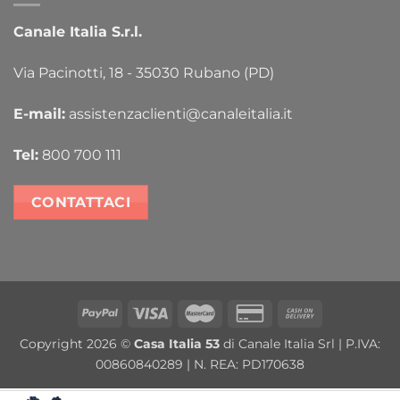
Canale Italia S.r.l.
Via Pacinotti, 18 - 35030 Rubano (PD)
E-mail:
assistenzaclienti@canaleitalia.it
Tel:
800 700 111
CONTATTACI
PayPal
Visa
MasterCard
Credit
Cash
Card
On
Copyright 2026 ©
Casa Italia 53
di Canale Italia Srl | P.IVA:
2
Delivery
00860840289 | N. REA: PD170638