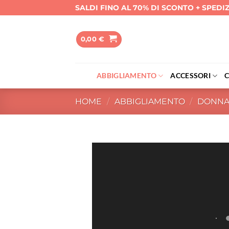
Salta
SALDI FINO AL 70% DI SCONTO + SPEDI
ai
contenuti
0,00
€
ABBIGLIAMENTO
ACCESSORI
HOME
/
ABBIGLIAMENTO
/
DONN