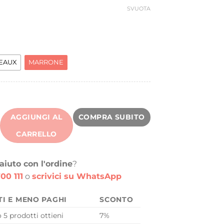
SVUOTA
EAUX
MARRONE
AGGIUNGI AL
COMPRA SUBITO
CARRELLO
aiuto con l'ordine
?
00 111
o
scrivici su WhatsApp
TI E MENO PAGHI
SCONTO
o 5 prodotti ottieni
7%