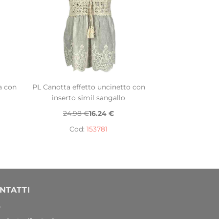
a con
PL Canotta effetto uncinetto con
inserto simil sangallo
24.98 €
16.24 €
Cod:
153781
NTATTI