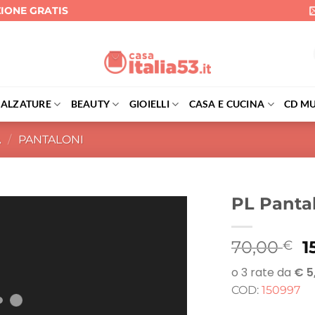
ZIONE GRATIS
CALZATURE
BEAUTY
GIOIELLI
CASA E CUCINA
CD MU
A
/
PANTALONI
PL Pantal
Il
70,00
1
€
p
o
COD:
150997
e
7