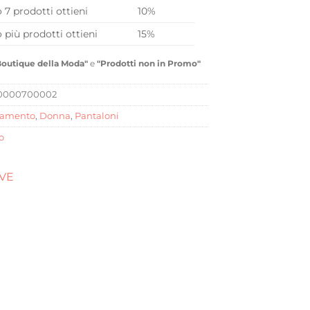
o 7 prodotti ottieni
10%
o più prodotti ottieni
15%
Boutique della Moda"
e
"Prodotti non in Promo"
0000700002
iamento
,
Donna
,
Pantaloni
o
OVE