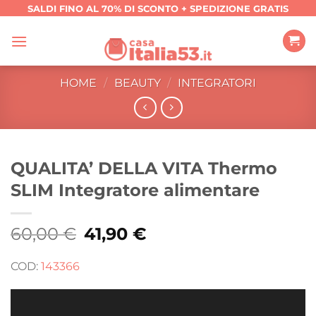
Salta
SALDI FINO AL 70% DI SCONTO + SPEDIZIONE GRATIS
ai
contenuti
HOME
/
BEAUTY
/
INTEGRATORI
QUALITA’ DELLA VITA Thermo
SLIM Integratore alimentare
60,00
€
Il
41,90
€
Il
prezzo
prezzo
originale
attuale
era:
è:
COD:
143366
60,00 €.
41,90 €.