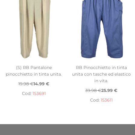
(S) RB Pantalone
RB Pinocchietto in tinta
pinocchietto in tinta unita.
unita con tasche ed elastico
in vita.
19.98 €
14.99 €
39.98 €
25.99 €
Cod:
153691
Cod:
153611