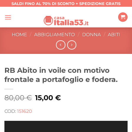
Salta
SALDI FINO AL 70% DI SCONTO + SPEDIZIONE GRATIS
ai
contenuti
HOME
/
ABBIGLIAMENTO
/
DONNA
/
ABITI
RB Abito in voile con motivo
frontale a portafoglio e fodera.
80,00
€
Il
15,00
€
Il
prezzo
prezzo
originale
attuale
era:
è:
COD:
151620
80,00 €.
15,00 €.