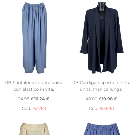
RB Pantalone in tinta unita
RB Cardigan aperto in tinta
con elastico in vita.
unita, manica lunga.
24.98 €
16.24 €
40.00 €
19.98 €
Cod:
153783
Cod:
153690