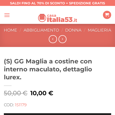
Salta
SALDI FINO AL 70% DI SCONTO + SPEDIZIONE GRATIS
ai
contenuti
HOME
/
ABBIGLIAMENTO
/
DONNA
/
MAGLIERIA
(S) GG Maglia a costine con
interno maculato, dettaglio
lurex.
50,00
€
Il
10,00
€
Il
prezzo
prezzo
originale
attuale
era:
è:
COD:
151179
50,00 €.
10,00 €.