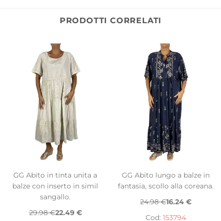
PRODOTTI CORRELATI
GG Abito in tinta unita a
GG Abito lungo a balze in
balze con inserto in simil
fantasia, scollo alla coreana.
sangallo.
24.98 €
16.24 €
29.98 €
22.49 €
Cod:
153794