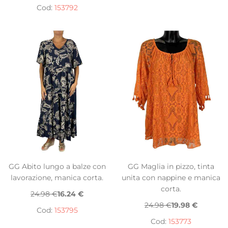
Cod:
153792
GG Abito lungo a balze con
GG Maglia in pizzo, tinta
lavorazione, manica corta.
unita con nappine e manica
corta.
24.98 €
16.24 €
24.98 €
19.98 €
Cod:
153795
Cod:
153773