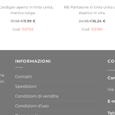
ardigan aperto in tinta unita,
RB Pantalone in tinta unita 
manica lunga.
elastico in vita.
19.98 €
11.99 €
24.98 €
16.24 €
Cod:
153793
Cod:
153783
INFORMAZIONI
CO
ima
Contatti
Cana
 in
Spedizioni
Via
Condizioni di vendita
E-m
Condizioni d’uso
Tel: