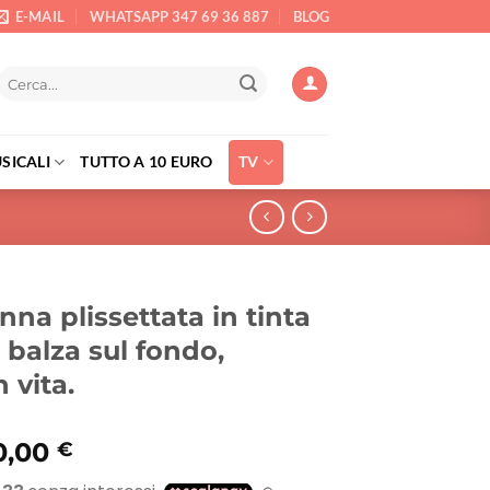
E-MAIL
WHATSAPP 347 69 36 887
BLOG
Cerca:
SICALI
TUTTO A 10 EURO
TV
nna plissettata in tinta
 balza sul fondo,
n vita.
Il
0,00
€
rezzo
prezzo