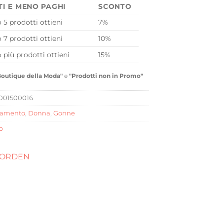
TI E MENO PAGHI
SCONTO
o 5 prodotti ottieni
7%
o 7 prodotti ottieni
10%
o più prodotti ottieni
15%
Boutique della Moda"
e
"Prodotti non in Promo"
001500016
iamento
,
Donna
,
Gonne
o
BORDEN