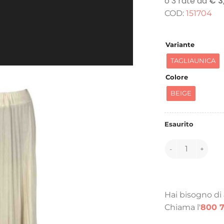
o
COD:
151704
e
5
Variante
TAGLIAUNICA
Colore
BEIGE
Esaurito
151704 quantità
Hai bisogno di
Chiama l'
800 7