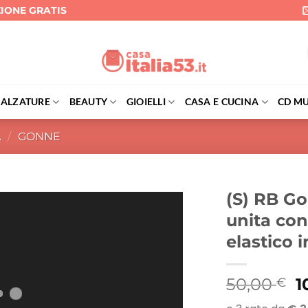
ZIONE GRATIS
CALZATURE
BEAUTY
GIOIELLI
CASA E CUCINA
CD MU
A
/
GONNE
(S) RB Go
unita con
elastico i
Il
50,00
1
€
p