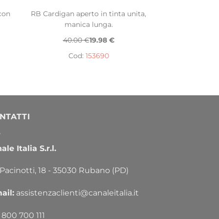
con
RB Cardigan aperto in tinta unita,
manica lunga.
40.00 €
19.98 €
Cod:
153690
NTATTI
le Italia S.r.l.
 Pacinotti, 18 - 35030 Rubano (PD)
ail:
assistenzaclienti@canaleitalia.it
800 700 111