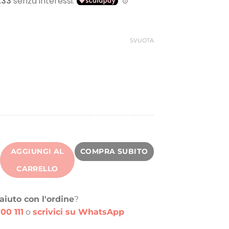
riginale
attuale
ra:
è:
0,00 €.
10,00 €.
SVUOTA
AGGIUNGI AL
COMPRA SUBITO
CARRELLO
aiuto con l'ordine
?
00 111
o
scrivici su WhatsApp