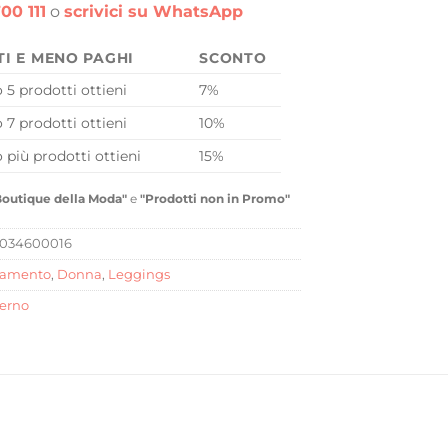
00 111
o
scrivici su WhatsApp
TI E MENO PAGHI
SCONTO
o 5 prodotti ottieni
7%
o 7 prodotti ottieni
10%
o più prodotti ottieni
15%
Boutique della Moda"
e
"Prodotti non in Promo"
034600016
iamento
,
Donna
,
Leggings
verno