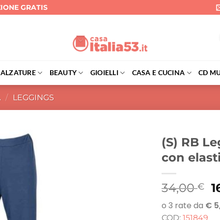
ZIONE GRATIS
CALZATURE
BEAUTY
GIOIELLI
CASA E CUCINA
CD MU
A
/
LEGGINGS
(S) RB Le
con elasti
Il
34,00
1
€
p
o
COD:
151849