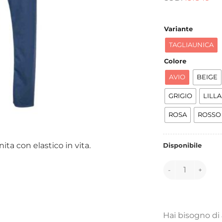
e
3
Variante
TAGLIAUNICA
Colore
AVIO
BEIGE
GRIGIO
LILLA
ROSA
ROSSO
a con elastico in vita.
Disponibile
151849 quantità
Hai bisogno di