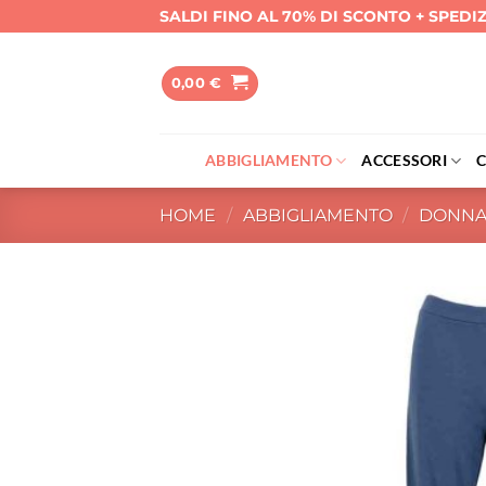
Salta
SALDI FINO AL 70% DI SCONTO + SPEDI
ai
contenuti
0,00
€
ABBIGLIAMENTO
ACCESSORI
HOME
/
ABBIGLIAMENTO
/
DONN