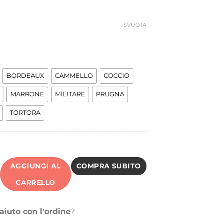
ra:
è:
4,00 €.
16,98 €.
SVUOTA
BORDEAUX
CAMMELLO
COCCIO
MARRONE
MILITARE
PRUGNA
TORTORA
AGGIUNGI AL
COMPRA SUBITO
CARRELLO
aiuto con l'ordine
?