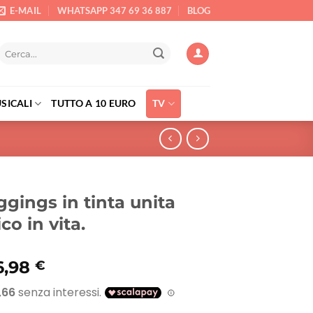
E-MAIL
WHATSAPP 347 69 36 887
BLOG
Cerca:
SICALI
TUTTO A 10 EURO
TV
ggings in tinta unita
co in vita.
Il
6,98
€
rezzo
prezzo
riginale
attuale