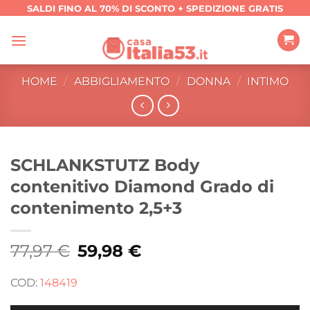
Salta
SALDI FINO AL 70% DI SCONTO + SPEDIZIONE GRATIS
ai
contenuti
HOME
/
ABBIGLIAMENTO
/
DONNA
/
INTIMO
SCHLANKSTUTZ Body
contenitivo Diamond Grado di
contenimento 2,5+3
77,97
€
Il
59,98
€
Il
prezzo
prezzo
originale
attuale
era:
è:
COD:
148419
77,97 €.
59,98 €.