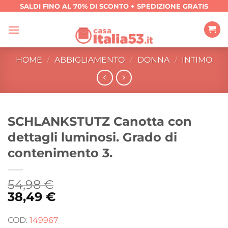
Salta
SALDI FINO AL 70% DI SCONTO + SPEDIZIONE GRATIS
ai
contenuti
HOME
/
ABBIGLIAMENTO
/
DONNA
/
INTIMO
SCHLANKSTUTZ Canotta con
dettagli luminosi. Grado di
contenimento 3.
54,98
€
38,49
€
COD:
149967