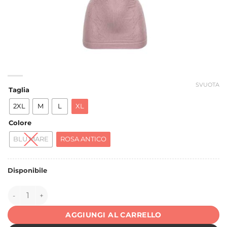
SVUOTA
Taglia
2XL
M
L
XL
Colore
BLU MARE
ROSA ANTICO
Disponibile
149967 quantità
AGGIUNGI AL CARRELLO