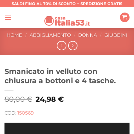
Salta
SALDI FINO AL 70% DI SCONTO + SPEDIZIONE GRATIS
ai
contenuti
HOME
/
ABBIGLIAMENTO
/
DONNA
/
GIUBBINI
Smanicato in velluto con
chiusura a bottoni e 4 tasche.
80,00
€
Il
24,98
€
Il
prezzo
prezzo
originale
attuale
era:
è:
COD:
150569
80,00 €.
24,98 €.