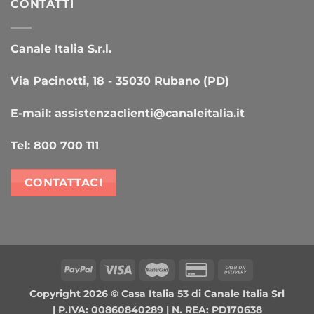
CONTATTI
Canale Italia S.r.l.
Via Pacinotti, 18 - 35030 Rubano (PD)
E-mail:
assistenzaclienti@canaleitalia.it
Tel:
800 700 111
CONTATTACI
PayPal
Visa
MasterCard
Credit
Cash
Card
On
Copyright 2026 ©
Casa Italia 53
di Canale Italia Srl
2
Delivery
| P.IVA: 00860840289 | N. REA: PD170638