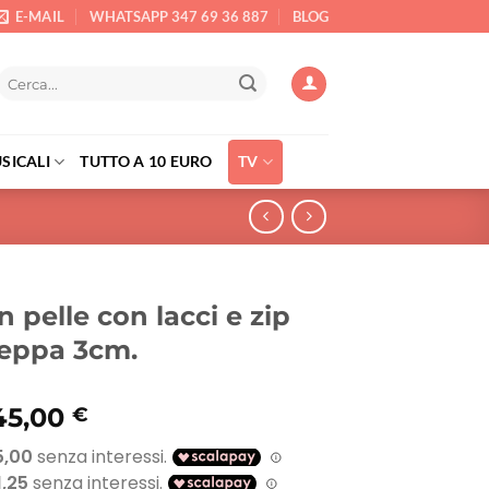
E-MAIL
WHATSAPP 347 69 36 887
BLOG
Cerca:
SICALI
TUTTO A 10 EURO
TV
n pelle con lacci e zip
Zeppa 3cm.
l
Il
45,00
€
prezzo
prezzo
originale
attuale