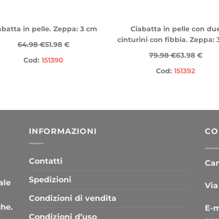
abatta in pelle. Zeppa: 3 cm
Ciabatta in pelle con du
cinturini con fibbia. Zeppa:
64.98 €
51.98 €
79.98 €
63.98 €
Cod:
151390
Cod:
151392
INFORMAZIONI
CO
Contatti
Cana
Spedizioni
ale
Via
Condizioni di vendita
che.
E-m
Condizioni d’uso