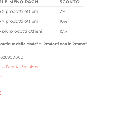
TI E MENO PAGHI
SCONTO
o 5 prodotti ottieni
7%
o 7 prodotti ottieni
10%
o più prodotti ottieni
15%
Boutique della Moda"
e
"Prodotti non in Promo"
1028900002
re
,
Donna
,
Sneakers
o
E