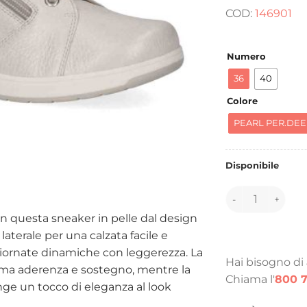
COD:
146901
Numero
36
40
Colore
PEARL PER.DEE
Disponibile
146901 quantità
 in questa sneaker in pelle dal design
aterale per una calzata facile e
 giornate dinamiche con leggerezza. La
Hai bisogno di
ima aderenza e sostegno, mentre la
Chiama l'
800 7
ge un tocco di eleganza al look