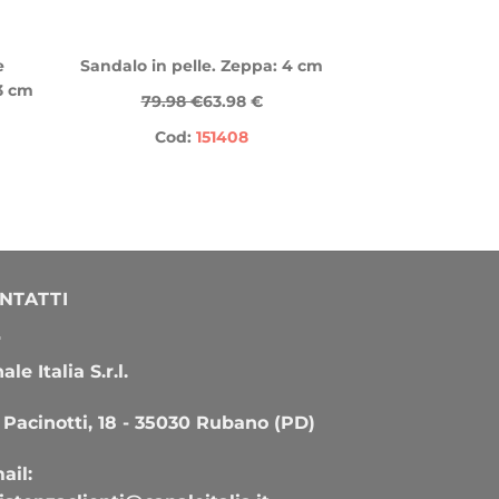
e
Sandalo in pelle. Zeppa: 4 cm
 3 cm
79.98 €
63.98 €
Cod:
151408
NTATTI
le Italia S.r.l.
 Pacinotti, 18 - 35030 Rubano (PD)
ail: