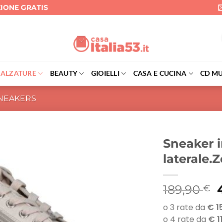
ZIONE GRATIS
CALZATURE
BEAUTY
GIOIELLI
CASA E CUCINA
CD MU
NEAKERS
Sneaker i
laterale.
I
189,90
€