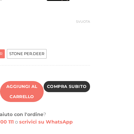
era:
è:
189,90 €.
45,00 €.
SVUOTA
R
STONE PER.DEER
AGGIUNGI AL
COMPRA SUBITO
CARRELLO
aiuto con l'ordine
?
00 111
o
scrivici su WhatsApp