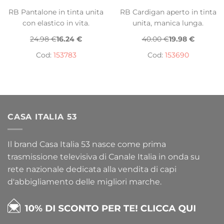
RB Pantalone in tinta unita
RB Cardigan aperto in tinta
con elastico in vita.
unita, manica lunga.
24.98 €
16.24 €
40.00 €
19.98 €
Cod:
153783
Cod:
153690
CASA ITALIA 53
Il brand Casa Italia 53 nasce come prima
trasmissione televisiva di Canale Italia in onda su
rete nazionale dedicata alla vendita di capi
d'abbigliamento delle migliori marche.