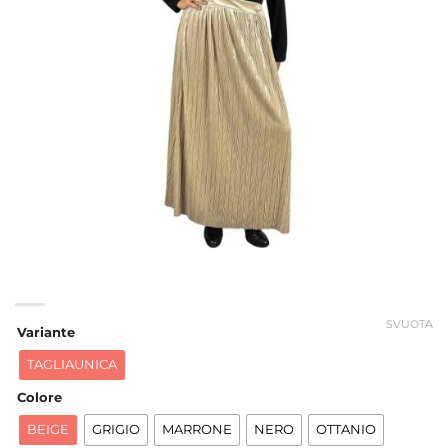
SVUOTA
Variante
TAGLIAUNICA
Colore
BEIGE
GRIGIO
MARRONE
NERO
OTTANIO