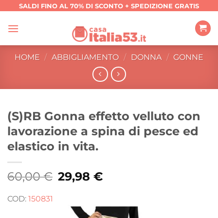
Salta
SALDI FINO AL 70% DI SCONTO + SPEDIZIONE GRATIS
ai
contenuti
HOME
/
ABBIGLIAMENTO
/
DONNA
/
GONNE
(S)RB Gonna effetto velluto con
lavorazione a spina di pesce ed
elastico in vita.
60,00
€
Il
29,98
€
Il
prezzo
prezzo
originale
attuale
era:
è:
COD:
150831
60,00 €.
29,98 €.