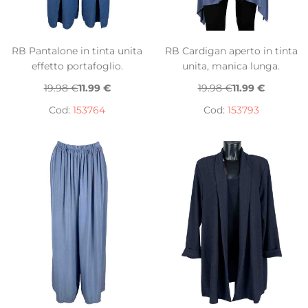
RB Pantalone in tinta unita
RB Cardigan aperto in tinta
effetto portafoglio.
unita, manica lunga.
19.98 €
11.99 €
19.98 €
11.99 €
Cod:
153764
Cod:
153793