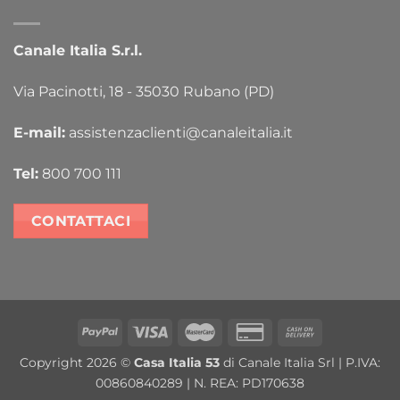
Canale Italia S.r.l.
Via Pacinotti, 18 - 35030 Rubano (PD)
E-mail:
assistenzaclienti@canaleitalia.it
Tel:
800 700 111
CONTATTACI
PayPal
Visa
MasterCard
Credit
Cash
Card
On
Copyright 2026 ©
Casa Italia 53
di Canale Italia Srl | P.IVA:
2
Delivery
00860840289 | N. REA: PD170638