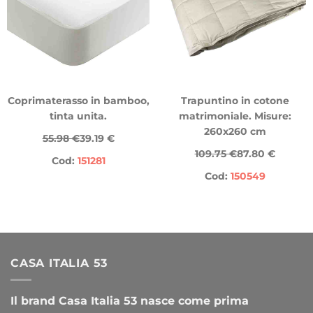
Coprimaterasso in bamboo,
Trapuntino in cotone
tinta unita.
matrimoniale. Misure:
260x260 cm
55.98 €
39.19 €
109.75 €
87.80 €
Cod:
151281
Cod:
150549
CASA ITALIA 53
Il brand Casa Italia 53 nasce come prima