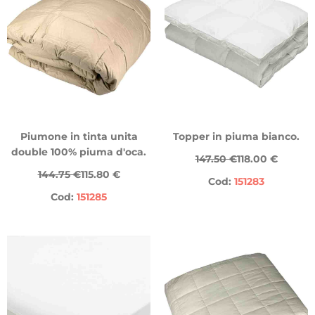
Piumone in tinta unita
Topper in piuma bianco.
double 100% piuma d'oca.
147.50 €
118.00 €
144.75 €
115.80 €
Cod:
151283
Cod:
151285