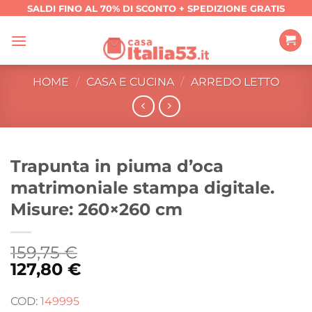
Salta
SALDI FINO AL 70% DI SCONTO + SPEDIZIONE GRATIS
ai
contenuti
HOME
/
CASA E CUCINA
/
ARREDO LETTO
Trapunta in piuma d’oca
matrimoniale stampa digitale.
Misure: 260×260 cm
159,75
€
127,80
€
COD:
149995