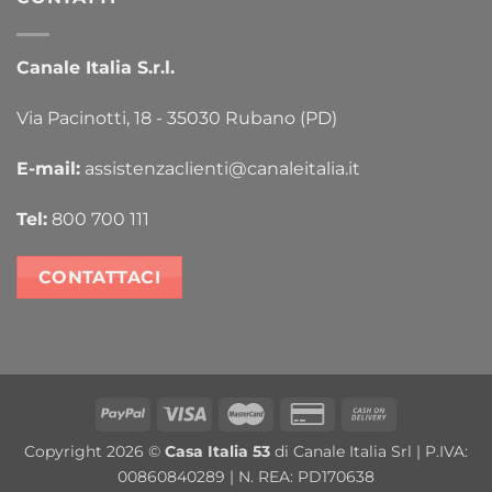
Canale Italia S.r.l.
Via Pacinotti, 18 - 35030 Rubano (PD)
E-mail:
assistenzaclienti@canaleitalia.it
Tel:
800 700 111
CONTATTACI
PayPal
Visa
MasterCard
Credit
Cash
Card
On
Copyright 2026 ©
Casa Italia 53
di Canale Italia Srl | P.IVA:
2
Delivery
00860840289 | N. REA: PD170638