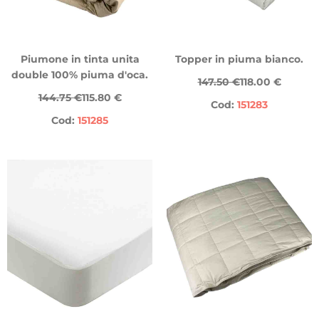
Piumone in tinta unita
Topper in piuma bianco.
double 100% piuma d'oca.
147.50 €
118.00 €
144.75 €
115.80 €
Cod:
151283
Cod:
151285