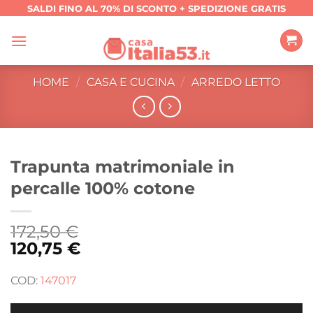
Salta
SALDI FINO AL 70% DI SCONTO + SPEDIZIONE GRATIS
ai
contenuti
HOME
/
CASA E CUCINA
/
ARREDO LETTO
Trapunta matrimoniale in
percalle 100% cotone
172,50
€
120,75
€
COD:
147017