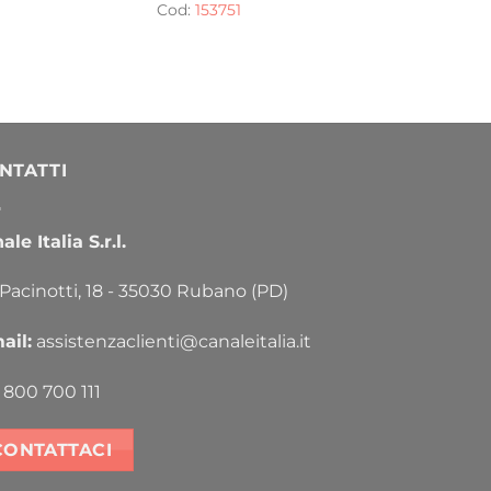
Cod:
153751
NTATTI
le Italia S.r.l.
 Pacinotti, 18 - 35030 Rubano (PD)
ail:
assistenzaclienti@canaleitalia.it
800 700 111
CONTATTACI