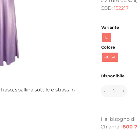
o
COD:
152217
e
9
Variante
L
Colore
ROSA
Disponibile
152217 quantità
aso, spallina sottile e strass in
Hai bisogno di
Chiama l'
800 7