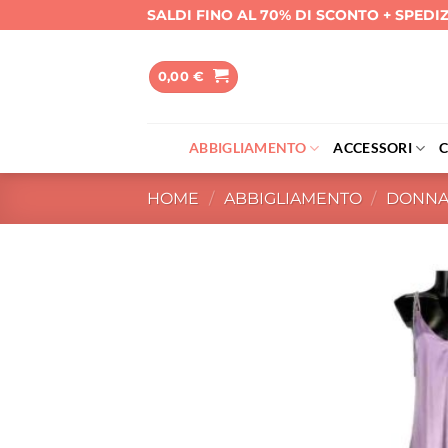
Salta
SALDI FINO AL 70% DI SCONTO + SPEDI
ai
contenuti
0,00
€
ABBIGLIAMENTO
ACCESSORI
HOME
/
ABBIGLIAMENTO
/
DONN