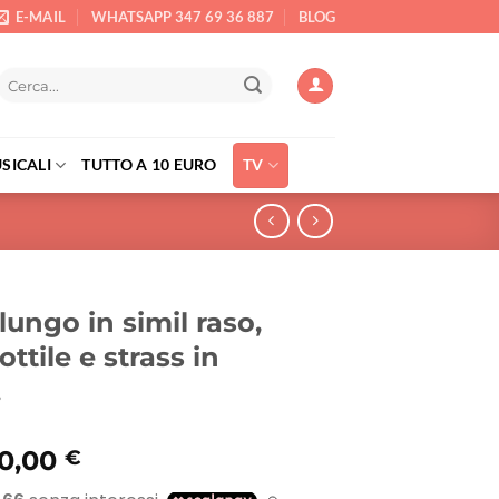
E-MAIL
WHATSAPP 347 69 36 887
BLOG
Cerca:
SICALI
TUTTO A 10 EURO
TV
lungo in simil raso,
ottile e strass in
.
Il
0,00
€
rezzo
prezzo