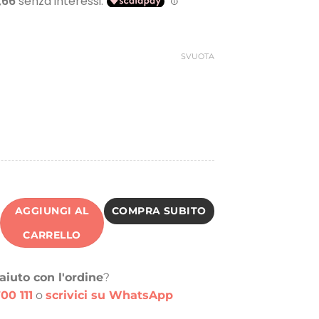
riginale
attuale
ra:
è:
0,00 €.
20,00 €.
SVUOTA
AGGIUNGI AL
COMPRA SUBITO
CARRELLO
aiuto con l'ordine
?
00 111
o
scrivici su WhatsApp