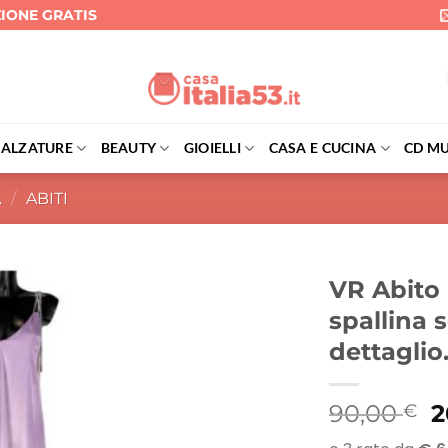
ZIONE GRATIS
CALZATURE
BEAUTY
GIOIELLI
CASA E CUCINA
CD MU
A
/
ABITI
VR Abito 
spallina s
dettaglio
Il
90,00
2
€
p