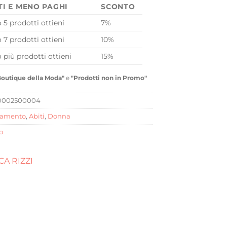
TI E MENO PAGHI
SCONTO
o 5 prodotti ottieni
7%
o 7 prodotti ottieni
10%
o più prodotti ottieni
15%
Boutique della Moda"
e
"Prodotti non in Promo"
0002500004
iamento
,
Abiti
,
Donna
o
A RIZZI