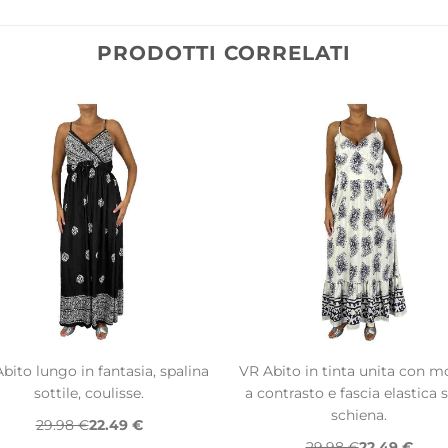
PRODOTTI CORRELATI
bito lungo in fantasia, spalina
VR Abito in tinta unita con m
sottile, coulisse.
a contrasto e fascia elastica s
schiena.
29.98 €
22.49 €
29.98 €
22.49 €