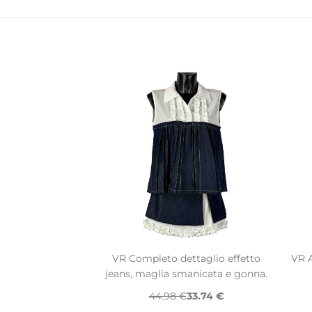
VR Completo dettaglio effetto
VR A
jeans, maglia smanicata e gonna.
44.98 €
33.74 €