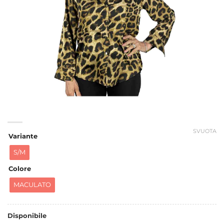
SVUOTA
Variante
S/M
Colore
MACULATO
Disponibile