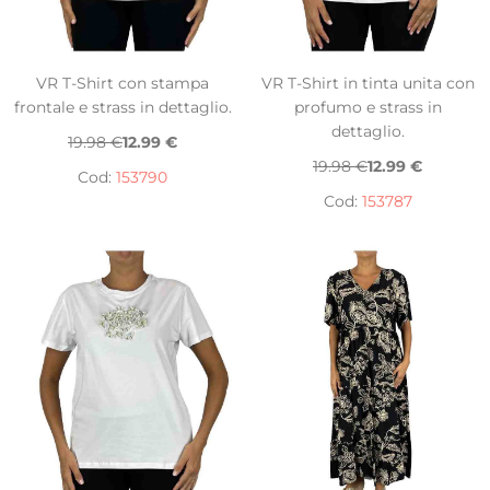
VR T-Shirt con stampa
VR T-Shirt in tinta unita con
frontale e strass in dettaglio.
profumo e strass in
dettaglio.
19.98 €
12.99 €
19.98 €
12.99 €
Cod:
153790
Cod:
153787