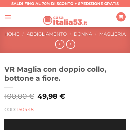
Salta
SALDI FINO AL 70% DI SCONTO + SPEDIZIONE GRATIS
ai
contenuti
HOME
/
ABBIGLIAMENTO
/
DONNA
/
MAGLIERIA
VR Maglia con doppio collo,
bottone a fiore.
100,00
€
Il
49,98
€
Il
prezzo
prezzo
originale
attuale
era:
è:
COD:
150448
100,00 €.
49,98 €.