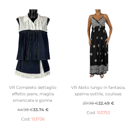
VR Completo dettaglio
VR Abito lungo in fantasia,
effetto jeans, maglia
spalina sottile, coulisse.
smanicata e gonna.
29.98 €
22.49 €
44.98 €
33.74 €
Cod:
153753
Cod:
153736