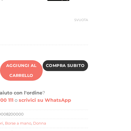
era:
è:
160,00 €.
49,98 €.
SVUOTA
AGGIUNGI AL
COMPRA SUBITO
CARRELLO
aiuto con l'ordine
?
00 111
o
scrivici su WhatsApp
0008200000
ri
,
Borse a mano
,
Donna