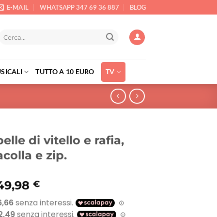
E-MAIL
WHATSAPP 347 69 36 887
BLOG
Cerca:
SICALI
TUTTO A 10 EURO
TV
elle di vitello e rafia,
colla e zip.
l
Il
49,98
€
prezzo
prezzo
originale
attuale