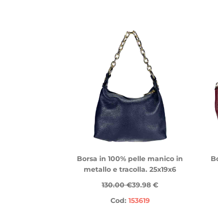
Borsa in 100% pelle manico in
Bo
metallo e tracolla. 25x19x6
130.00 €
39.98 €
Cod:
153619