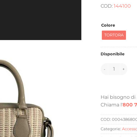
COD:
144100
Colore
TORTORA
Disponibile
144100 quantità
Hai bisogno di
Chiama l'
800 7
COD:
000438680
Categorie:
Accesso