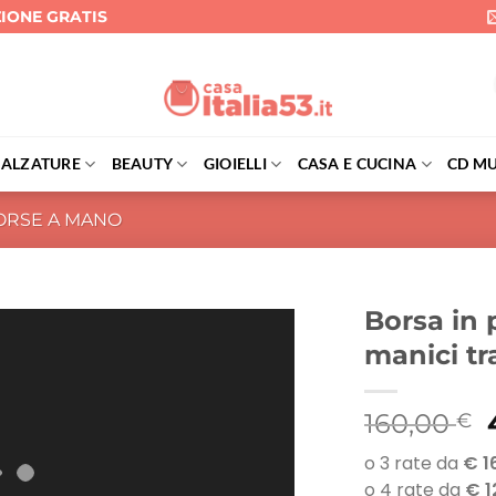
ZIONE GRATIS
CALZATURE
BEAUTY
GIOIELLI
CASA E CUCINA
CD MU
ORSE A MANO
Borsa in p
manici tra
I
160,00
€