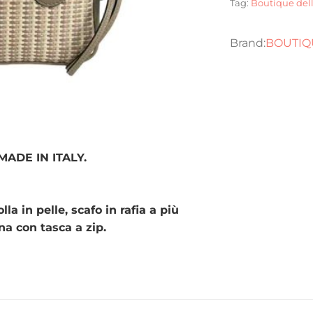
Tag:
Boutique del
BOUTIQ
. MADE IN ITALY.
la in pelle, scafo in rafia a più
rna con tasca a zip.