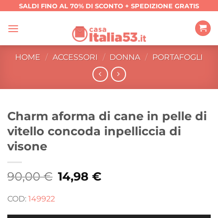
Salta
SALDI FINO AL 70% DI SCONTO + SPEDIZIONE GRATIS
ai
contenuti
HOME
/
ACCESSORI
/
DONNA
/
PORTAFOGLI
Charm aforma di cane in pelle di
vitello concoda inpelliccia di
visone
90,00
€
Il
14,98
€
Il
prezzo
prezzo
originale
attuale
era:
è:
COD:
149922
90,00 €.
14,98 €.