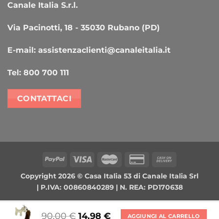
Canale Italia S.r.l.
Via Pacinotti, 18 - 35030 Rubano (PD)
E-mail:
assistenzaclienti@canaleitalia.it
Tel:
800 700 111
CONTATTACI
PayPal
Visa
MasterCard
Credit
Cash
Card
On
Copyright 2026 ©
Casa Italia 53
di Canale Italia Srl
2
Delivery
| P.IVA: 00860840289 | N. REA: PD170638
90,00
€
14,98
€
AGGIUNGI AL CARRELLO