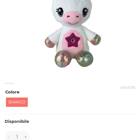
SVUOTA
Colore
BIANCO
Disponibile
131778 quantità