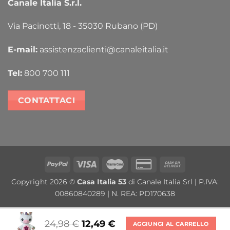
Canale Italia S.r.l.
Via Pacinotti, 18 - 35030 Rubano (PD)
E-mail:
assistenzaclienti@canaleitalia.it
Tel:
800 700 111
CONTATTACI
PayPal
Visa
MasterCard
Credit
Cash
Card
On
Copyright 2026 ©
Casa Italia 53
di Canale Italia Srl | P.IVA:
2
Delivery
00860840289 | N. REA: PD170638
24,98
€
12,49
€
AGGIUNGI AL CARRELLO