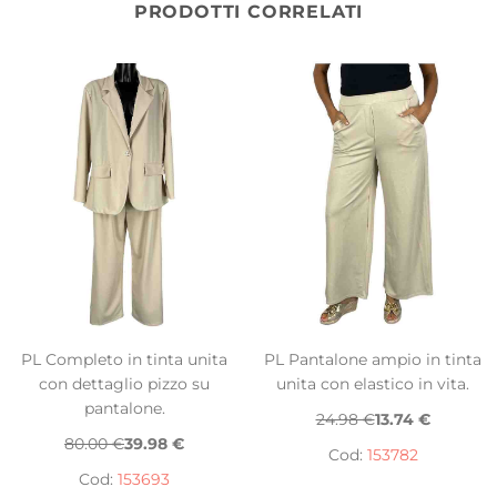
PRODOTTI CORRELATI
PL Completo in tinta unita
PL Pantalone ampio in tinta
con dettaglio pizzo su
unita con elastico in vita.
pantalone.
24.98 €
13.74 €
80.00 €
39.98 €
Cod:
153782
Cod:
153693