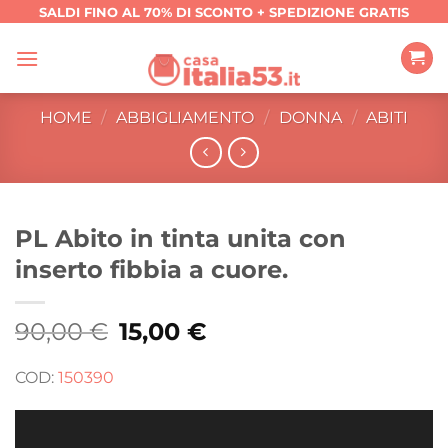
Salta
SALDI FINO AL 70% DI SCONTO + SPEDIZIONE GRATIS
ai
contenuti
HOME
/
ABBIGLIAMENTO
/
DONNA
/
ABITI
PL Abito in tinta unita con
inserto fibbia a cuore.
90,00
€
Il
15,00
€
Il
prezzo
prezzo
originale
attuale
era:
è:
COD:
150390
90,00 €.
15,00 €.