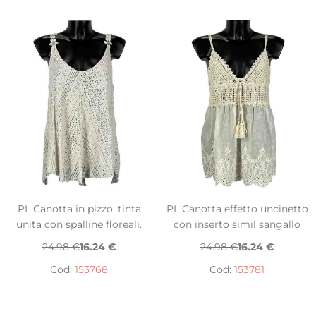
PL Canotta in pizzo, tinta
PL Canotta effetto uncinetto
unita con spalline floreali.
con inserto simil sangallo
24.98 €
16.24 €
24.98 €
16.24 €
Cod:
153768
Cod:
153781