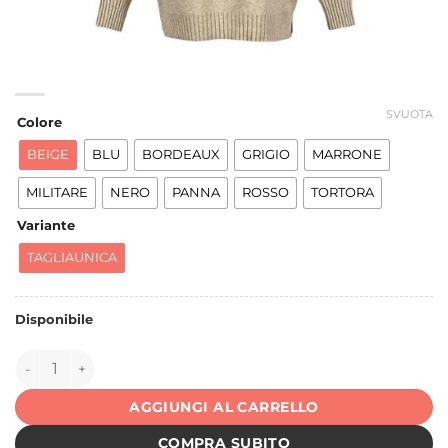
SVUOTA
Colore
BEIGE
BLU
BORDEAUX
GRIGIO
MARRONE
MILITARE
NERO
PANNA
ROSSO
TORTORA
Variante
TAGLIAUNICA
Disponibile
151187 quantità
AGGIUNGI AL CARRELLO
COMPRA SUBITO