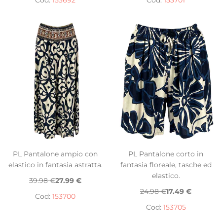
Cod:
153692
Cod:
153701
PL Pantalone ampio con
PL Pantalone corto in
elastico in fantasia astratta.
fantasia floreale, tasche ed
elastico.
39.98 €
27.99 €
24.98 €
17.49 €
Cod:
153700
Cod:
153705