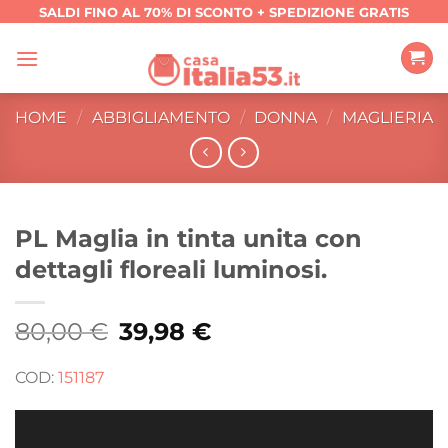
Salta
SALDI FINO AL 70% DI SCONTO + SPEDIZIONE GRATIS
ai
contenuti
HOME
/
ABBIGLIAMENTO
/
DONNA
/
MAGLIERIA
PL Maglia in tinta unita con
dettagli floreali luminosi.
80,00
€
Il
39,98
€
Il
prezzo
prezzo
originale
attuale
era:
è:
COD:
151187
80,00 €.
39,98 €.