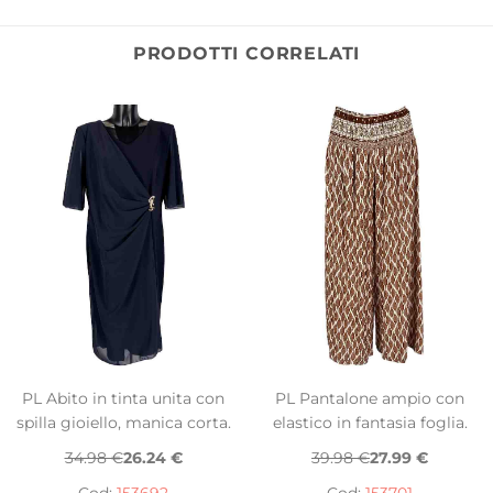
PRODOTTI CORRELATI
PL Abito in tinta unita con
PL Pantalone ampio con
spilla gioiello, manica corta.
elastico in fantasia foglia.
34.98 €
26.24 €
39.98 €
27.99 €