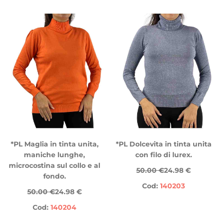
*PL Maglia in tinta unita,
*PL Dolcevita in tinta unita
maniche lunghe,
con filo di lurex.
microcostina sul collo e al
50.00 €
24.98 €
fondo.
Cod:
140203
50.00 €
24.98 €
Cod:
140204