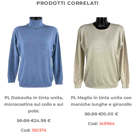
PRODOTTI CORRELATI
PL Dolcevita in tinta unita,
PL Maglia in tinta unita con
microcostina sul collo e sui
maniche lunghe e girocollo
polsi.
50.00 €
10.00 €
50.00 €
24.98 €
Cod:
149964
Cod:
150374