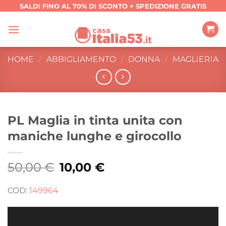
Salta
SALDI FINO AL 70% DI SCONTO + SPEDIZIONE GRATIS
ai
contenuti
HOME
/
ABBIGLIAMENTO
/
DONNA
/
MAGLIERIA
PL Maglia in tinta unita con
maniche lunghe e girocollo
50,00
€
Il
10,00
€
Il
prezzo
prezzo
originale
attuale
era:
è:
COD:
149964
50,00 €.
10,00 €.