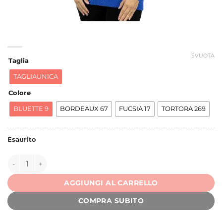
SVUOTA
Taglia
TAGLIAUNICA
Colore
BLUETTE 9
BORDEAUX 67
FUCSIA 17
TORTORA 269
Esaurito
149964 quantità
AGGIUNGI AL CARRELLO
COMPRA SUBITO