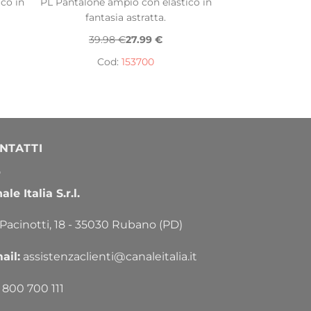
co in
PL Pantalone ampio con elastico in
fantasia astratta.
39.98 €
27.99 €
Cod:
153700
NTATTI
le Italia S.r.l.
 Pacinotti, 18 - 35030 Rubano (PD)
ail:
assistenzaclienti@canaleitalia.it
800 700 111