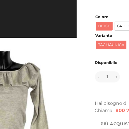
e
5
Colore
BEIGE
GRIGI
Variante
TAGLIAUNICA
Disponibile
151251 quantità
Hai bisogno di
Chiama l'
800 7
PIÙ ACQUIS