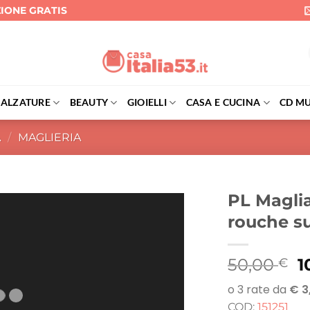
ZIONE GRATIS
CALZATURE
BEAUTY
GIOIELLI
CASA E CUCINA
CD MU
A
/
MAGLIERIA
PL Maglia
rouche su
Il
50,00
1
€
p
o
COD:
151251