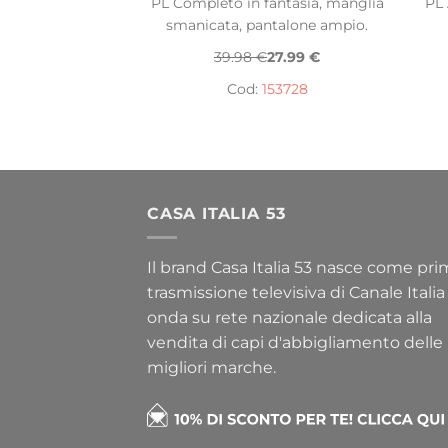
PL Completo in fantasia, manglia
PL 
smanicata, pantalone ampio.
39.98 €
27.99 €
Cod:
153728
CASA ITALIA 53
Il brand Casa Italia 53 nasce come pr
trasmissione televisiva di Canale Italia
onda su rete nazionale dedicata alla
vendita di capi d'abbigliamento delle
migliori marche.