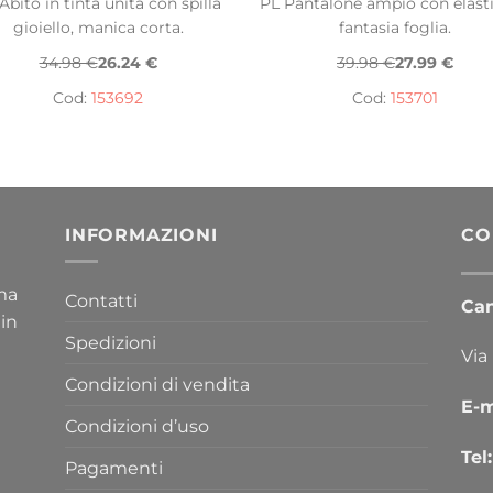
Abito in tinta unita con spilla
PL Pantalone ampio con elasti
gioiello, manica corta.
fantasia foglia.
34.98 €
26.24 €
39.98 €
27.99 €
Cod:
153692
Cod:
153701
INFORMAZIONI
CO
ima
Contatti
Cana
 in
Spedizioni
Via
Condizioni di vendita
E-m
Condizioni d’uso
Tel:
Pagamenti