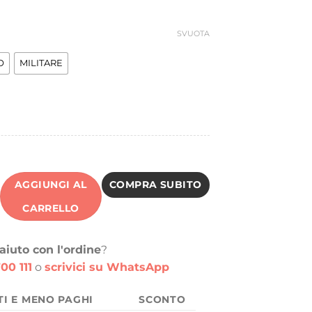
ra:
è:
0,00 €.
10,00 €.
SVUOTA
O
MILITARE
AGGIUNGI AL
COMPRA SUBITO
CARRELLO
aiuto con l'ordine
?
00 111
o
scrivici su WhatsApp
TI E MENO PAGHI
SCONTO