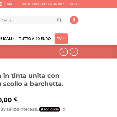
E-MAIL
WHATSAPP 347 69 36 887
BLOG
Cerca:
SICALI
TUTTO A 10 EURO
TV
 in tinta unita con
 scollo a barchetta.
Il
0,00
€
rezzo
prezzo
riginale
attuale