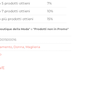
o 5 prodotti ottieni
7%
o 7 prodotti ottieni
10%
o più prodotti ottieni
15%
Boutique della Moda"
e
"Prodotti non in Promo"
001500016
iamento
,
Donna
,
Maglieria
o
OVE