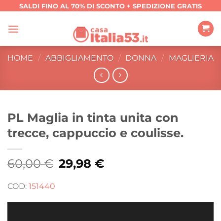
Salta
SALDI FINO AL 70% DI SCONTO + SPEDIZIONE GRATIS
ai
contenuti
HOME
/
ABBIGLIAMENTO
/
DONNA
/
MAGLIERIA
PL Maglia in tinta unita con
trecce, cappuccio e coulisse.
60,00
€
Il
29,98
€
Il
prezzo
prezzo
originale
attuale
era:
è:
COD:
151440
60,00 €.
29,98 €.