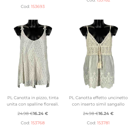
Cod:
153782
Cod:
153693
PL Canotta in pizzo, tinta
PL Canotta effetto uncinetto
unita con spalline floreali.
con inserto simil sangallo
24.98 €
16.24 €
24.98 €
16.24 €
Cod:
153768
Cod:
153781