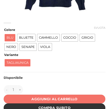
SVUOTA
Colore
BLU
BLUETTE
CAMMELLO
COCCIO
GRIGIO
NERO
SENAPE
VIOLA
Variante
TAGLIAUNICA
Disponibile
151440 quantità
AGGIUNGI AL CARRELLO
COMPRA SUBITO