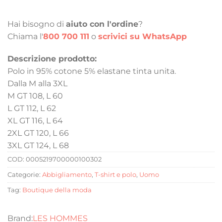
Hai bisogno di
aiuto con l'ordine
?
Chiama l'
800 700 111
o
scrivici su WhatsApp
Descrizione prodotto:
Polo in 95% cotone 5% elastane tinta unita.
Dalla M alla 3XL
M GT 108, L 60
L GT 112, L 62
XL GT 116, L 64
2XL GT 120, L 66
3XL GT 124, L 68
COD:
0005219700000100302
Categorie:
Abbigliamento
,
T-shirt e polo
,
Uomo
Tag:
Boutique della moda
LES HOMMES