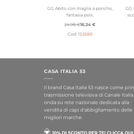
GG Abito con maglia a poncho,
GG 
fantasia pois.
sco
24.98 €
16.24 €
Cod:
153689
CASA ITALIA 53
Il brand Casa Italia 53 nasce come pr
trasmissione televisiva di Canale Italia
onda su rete nazionale dedicata alla
vendita di capi d'abbigliamento delle
migliori marche.