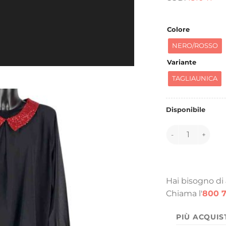
e
6
Colore
NERO/ROSSO
Variante
TAGLIAUNICA
Disponibile
151041 quantità
Hai bisogno di
Chiama l'
800 7
PIÙ ACQUIS