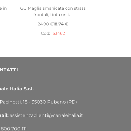
e in
GG Maglia smanicata con strass
frontali, tinta unita.
24.98 €
18.74 €
Cod:
153462
NTATTI
le Italia S.r.l.
 Pacinotti, 18 - 35030 Rubano (PD)
ail:
assistenzaclienti@canaleitalia.it
800 700 111