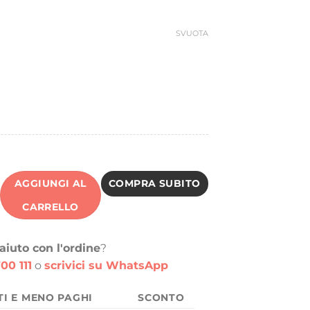
ra:
è:
0,00 €.
10,00 €.
SVUOTA
AGGIUNGI AL
COMPRA SUBITO
CARRELLO
aiuto con l'ordine
?
00 111
o
scrivici su WhatsApp
TI E MENO PAGHI
SCONTO