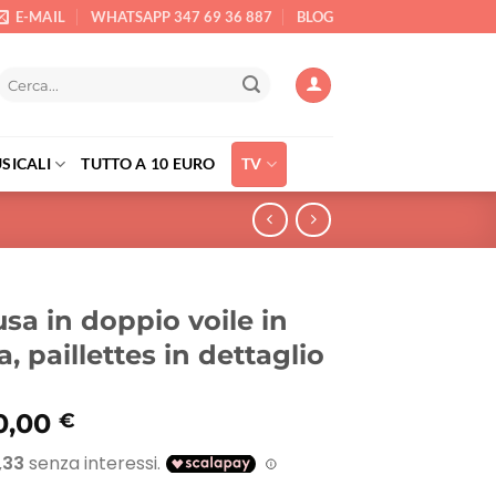
E-MAIL
WHATSAPP 347 69 36 887
BLOG
Cerca:
SICALI
TUTTO A 10 EURO
TV
usa in doppio voile in
a, paillettes in dettaglio
Il
0,00
€
rezzo
prezzo
riginale
attuale