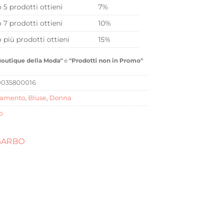
o 5 prodotti ottieni
7%
o 7 prodotti ottieni
10%
o più prodotti ottieni
15%
Boutique della Moda"
e
"Prodotti non in Promo"
035800016
iamento
,
Bluse
,
Donna
o
GARBO