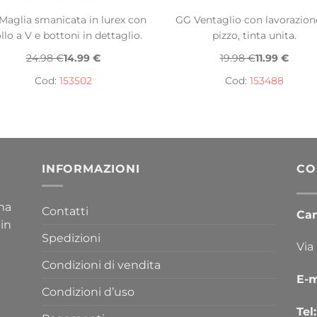
Maglia smanicata in lurex con
GG Ventaglio con lavorazion
llo a V e bottoni in dettaglio.
pizzo, tinta unita.
24.98 €
14.99 €
19.98 €
11.99 €
Cod:
153502
Cod:
153488
INFORMAZIONI
CO
ima
Contatti
Cana
 in
Spedizioni
Via
Condizioni di vendita
E-m
Condizioni d’uso
Tel: