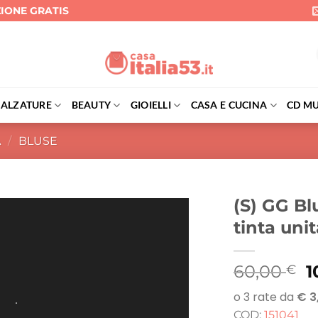
ZIONE GRATIS
CALZATURE
BEAUTY
GIOIELLI
CASA E CUCINA
CD MU
A
/
BLUSE
(S) GG Bl
tinta unit
Il
60,00
1
€
p
o
COD:
151041