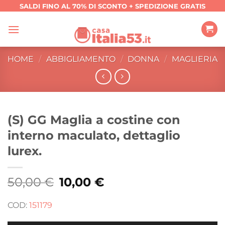
Salta
SALDI FINO AL 70% DI SCONTO + SPEDIZIONE GRATIS
ai
contenuti
HOME
/
ABBIGLIAMENTO
/
DONNA
/
MAGLIERIA
(S) GG Maglia a costine con
interno maculato, dettaglio
lurex.
50,00
€
Il
10,00
€
Il
prezzo
prezzo
originale
attuale
era:
è:
COD:
151179
50,00 €.
10,00 €.