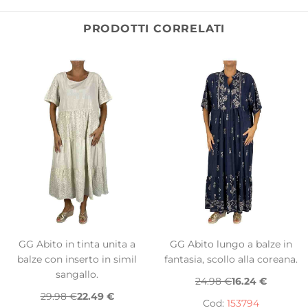
PRODOTTI CORRELATI
GG Abito in tinta unita a
GG Abito lungo a balze in
balze con inserto in simil
fantasia, scollo alla coreana.
sangallo.
24.98 €
16.24 €
29.98 €
22.49 €
Cod:
153794