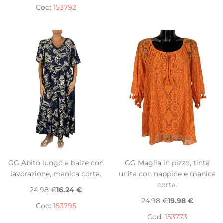
Cod:
153792
GG Abito lungo a balze con
GG Maglia in pizzo, tinta
lavorazione, manica corta.
unita con nappine e manica
corta.
24.98 €
16.24 €
24.98 €
19.98 €
Cod:
153795
Cod:
153773