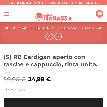
Salta
SALDI FINO AL 70% DI SCONTO + SPEDIZIONE GRATIS
ai
contenuti
HOME
/
ABBIGLIAMENTO
/
DONNA
/
CARDIGAN
(S) RB Cardigan aperto con
tasche e cappuccio, tinta unita.
50,00
€
Il
24,98
€
Il
prezzo
prezzo
originale
attuale
era:
è:
COD:
151848
50,00 €.
24,98 €.