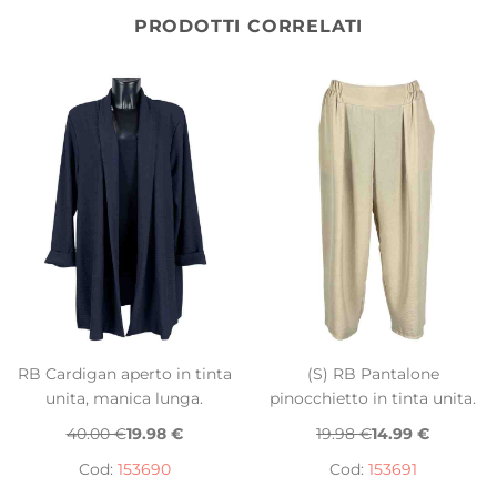
PRODOTTI CORRELATI
RB Cardigan aperto in tinta
(S) RB Pantalone
unita, manica lunga.
pinocchietto in tinta unita.
40.00 €
19.98 €
19.98 €
14.99 €
Cod:
153690
Cod:
153691