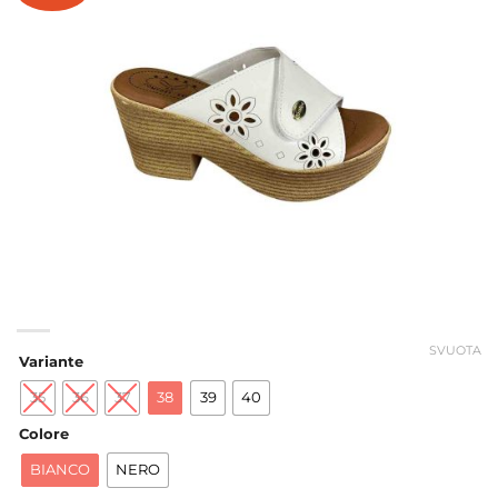
SVUOTA
Variante
35
36
37
38
39
40
Colore
BIANCO
NERO