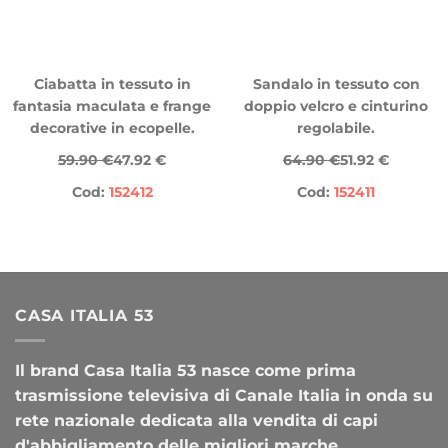
Ciabatta in tessuto in
Sandalo in tessuto con
fantasia maculata e frange
doppio velcro e cinturino
decorative in ecopelle.
regolabile.
59.90 €
47.92 €
64.90 €
51.92 €
Cod:
152412
Cod:
152411
CASA ITALIA 53
Il brand Casa Italia 53 nasce come prima
trasmissione televisiva di Canale Italia in onda su
rete nazionale dedicata alla vendita di capi
d'abbigliamento delle migliori marche.