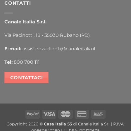
CONTATTI
Canale Italia S.r.l.
Via Pacinotti, 18 - 35030 Rubano (PD)
E-mail:
assistenzaclienti@canaleitalia.it
Tel:
800 700 111
CONTATTACI
PayPal
Visa
MasterCard
Credit
Cash
Card
On
Copyright 2026 ©
Casa Italia 53
di Canale Italia Srl | P.IVA:
2
Delivery
00860840289 | N. REA: PD170638