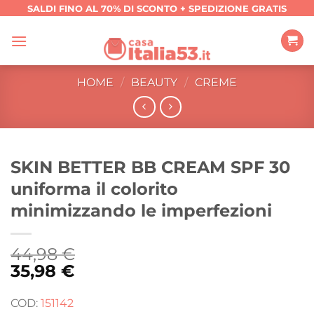
Salta
SALDI FINO AL 70% DI SCONTO + SPEDIZIONE GRATIS
ai
contenuti
HOME
/
BEAUTY
/
CREME
SKIN BETTER BB CREAM SPF 30
uniforma il colorito
minimizzando le imperfezioni
44,98
€
35,98
€
COD:
151142