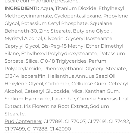
uscire con maggiore pressione.
INGREDIENTI:
Aqua, Titanium Dioxide, Ethylhexyl
Methoxycinnamate, Cyclopentasiloxane, Propylene
Glycol, Potassium Cetyl Phosphate, Squalane,
Beheneth-30, Zinc Stearate, Butylene Glycol,
Myristyl Alcohol, Glycerin, Glyceryl Isostearate,
Caprylyl Glycol, Bis-Peg-18 Methyl Ether Dimethyl
Silane, Ethylhexyl Polyhydroxystearate, Potassium
Sorbate, Silica, C10-18 Triglycerides, Parfum,
Polyacrylamide, Phenoxyethanol, Glyceryl Stearate,
C13-14 Isoparaffin, Helianthus Annuus Seed Oil,
Hexylene Glycol, Carbomer, Cellulose Gum, Cetearyl
Alcohol, Cetearyl Glucoside, Mica, Xanthan Gum,
Sodium Hydroxide, Laureth-7, Camelia Sinensis Leaf
Extract, Iris Florentina Root Extract, Sodium
Stearate.
Puó Contenere:
CI 77891, CI 77007, CI 77491, CI 77492,
CI 77499, CI 77288, CI 42090