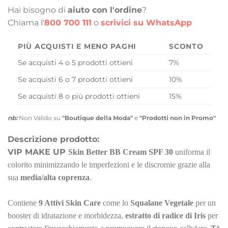
Hai bisogno di
aiuto con l'ordine
?
Chiama l'
800 700 111
o
scrivici su WhatsApp
PIÙ ACQUISTI E MENO PAGHI
SCONTO
Se acquisti 4 o 5 prodotti ottieni
7%
Se acquisti 6 o 7 prodotti ottieni
10%
Se acquisti 8 o più prodotti ottieni
15%
nb:
Non Valido su
"Boutique della Moda"
e
"Prodotti non in Promo"
Descrizione prodotto:
VIP MAKE UP
Skin Better BB Cream SPF 30
uniforma il
colorito minimizzando le imperfezioni e le discromie grazie alla
sua
media/alta coprenza
.
Contiene
9 Attivi Skin Care
come lo
Squalane Vegetale
per un
booster di idratazione e morbidezza,
estratto di radice di Iris
per