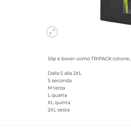
Slip e boxer uomo TRIPACK cotone, p
Dalla S alla 2XL
S seconda
M terza
L quarta
XL quinta
2XL sesta