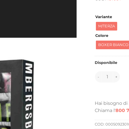
e
2
Variante
M/TERZA
Colore
BOXER BIANCO
Disponibile
151091 quantità
Hai bisogno di
Chiama l'
800 7
COD:
0005092301