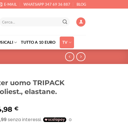
E-MAIL
WHATSAPP 347 69 36 887
BLOG
Cerca:
SICALI
TUTTO A 10 EURO
TV
oxer uomo TRIPACK
liest., elastane.
Il
4,98
€
rezzo
prezzo
riginale
attuale