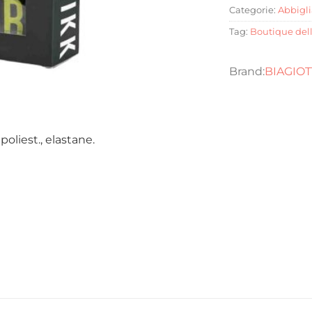
Categorie:
Abbigl
Tag:
Boutique del
BIAGIO
oliest., elastane.