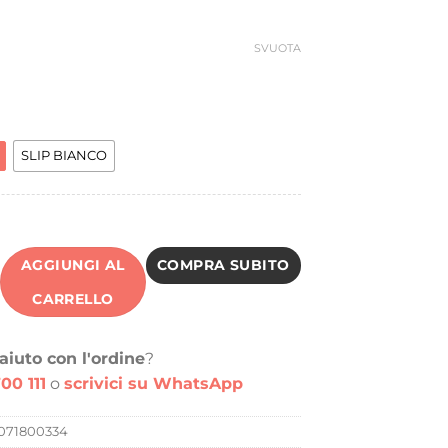
ra:
è:
8,46 €.
14,98 €.
SVUOTA
SLIP BIANCO
AGGIUNGI AL
COMPRA SUBITO
CARRELLO
aiuto con l'ordine
?
00 111
o
scrivici su WhatsApp
071800334