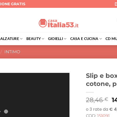
ZIONE GRATIS
CALZATURE
BEAUTY
GIOIELLI
CASA E CUCINA
CD MU
/
INTIMO
Slip e b
cotone, po
Il
28,46
1
€
p
o
COD:
151091