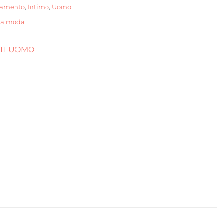
iamento
,
Intimo
,
Uomo
la moda
TTI UOMO